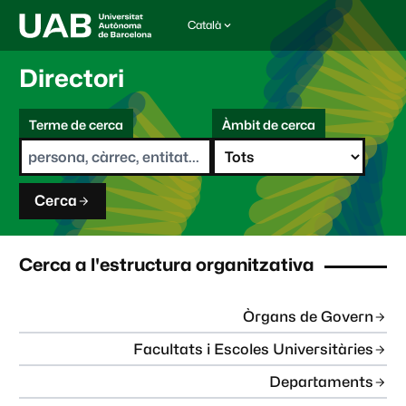
Català
I
d
i
Directori
o
m
C
a
Terme de cerca
Àmbit de cerca
s
e
e
r
l
c
e
a
c
Cerca
c
i
o
n
Cerca a l'estructura organitzativa
a
t
:
Òrgans de Govern
Facultats i Escoles Universitàries
Departaments