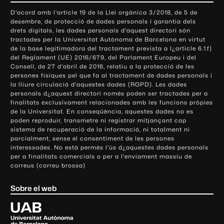
o
D'acord amb l'article 19 de la Llei orgànica 3/2018, de 5 de
n
desembre, de protecció de dades personals i garantia dels
t
drets digitals, les dades personals d'aquest directori són
tractades per la Universitat Autònoma de Barcelona en virtut
a
de la base legitimadora del tractament prevista a l¿article 6.1.f)
c
del Reglament (UE) 2016/679, del Parlament Europeu i del
t
Consell, de 27 d'abril de 2016, relatiu a la protecció de les
e
persones físiques pel que fa al tractament de dades personals i
la lliure circulació d'aquestes dades (RGPD). Les dades
i
personals d¿aquest directori només poden ser tractades per a
i
finalitats exclusivament relacionades amb les funcions pròpies
n
de la Universitat. En conseqüència, aquestes dades no es
poden reproduir, transmetre ni registrar mitjançant cap
f
sistema de recuperació de la informació, ni totalment ni
o
parcialment, sense el consentiment de les persones
r
interessades. No està permès l'ús d¿aquestes dades personals
m
per a finalitats comercials o per a l'enviament massiu de
correus (correu brossa)
a
c
Sobre el web
i
ó
U
l
n
i