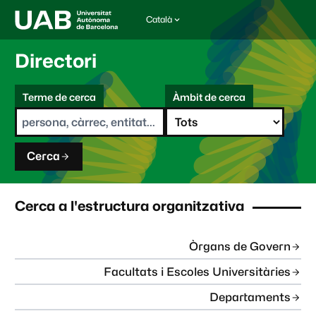
Català
I
d
i
Directori
o
m
C
a
Terme de cerca
Àmbit de cerca
s
e
e
r
l
c
e
a
c
Cerca
c
i
o
n
Cerca a l'estructura organitzativa
a
t
:
Òrgans de Govern
Facultats i Escoles Universitàries
Departaments