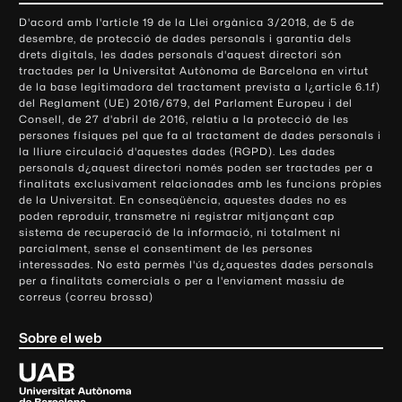
o
D'acord amb l'article 19 de la Llei orgànica 3/2018, de 5 de
n
desembre, de protecció de dades personals i garantia dels
t
drets digitals, les dades personals d'aquest directori són
tractades per la Universitat Autònoma de Barcelona en virtut
a
de la base legitimadora del tractament prevista a l¿article 6.1.f)
c
del Reglament (UE) 2016/679, del Parlament Europeu i del
t
Consell, de 27 d'abril de 2016, relatiu a la protecció de les
e
persones físiques pel que fa al tractament de dades personals i
la lliure circulació d'aquestes dades (RGPD). Les dades
i
personals d¿aquest directori només poden ser tractades per a
i
finalitats exclusivament relacionades amb les funcions pròpies
n
de la Universitat. En conseqüència, aquestes dades no es
poden reproduir, transmetre ni registrar mitjançant cap
f
sistema de recuperació de la informació, ni totalment ni
o
parcialment, sense el consentiment de les persones
r
interessades. No està permès l'ús d¿aquestes dades personals
m
per a finalitats comercials o per a l'enviament massiu de
correus (correu brossa)
a
c
Sobre el web
i
ó
U
l
n
i