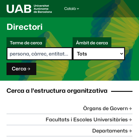
Català
I
d
i
Directori
o
m
C
a
Terme de cerca
Àmbit de cerca
s
e
e
r
l
c
e
a
c
Cerca
c
i
o
n
Cerca a l'estructura organitzativa
a
t
:
Òrgans de Govern
Facultats i Escoles Universitàries
Departaments