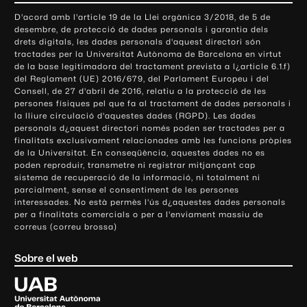
o
D'acord amb l'article 19 de la Llei orgànica 3/2018, de 5 de
n
desembre, de protecció de dades personals i garantia dels
t
drets digitals, les dades personals d'aquest directori són
tractades per la Universitat Autònoma de Barcelona en virtut
a
de la base legitimadora del tractament prevista a l¿article 6.1.f)
c
del Reglament (UE) 2016/679, del Parlament Europeu i del
t
Consell, de 27 d'abril de 2016, relatiu a la protecció de les
e
persones físiques pel que fa al tractament de dades personals i
la lliure circulació d'aquestes dades (RGPD). Les dades
i
personals d¿aquest directori només poden ser tractades per a
i
finalitats exclusivament relacionades amb les funcions pròpies
n
de la Universitat. En conseqüència, aquestes dades no es
poden reproduir, transmetre ni registrar mitjançant cap
f
sistema de recuperació de la informació, ni totalment ni
o
parcialment, sense el consentiment de les persones
r
interessades. No està permès l'ús d¿aquestes dades personals
m
per a finalitats comercials o per a l'enviament massiu de
correus (correu brossa)
a
c
Sobre el web
i
ó
U
l
n
i