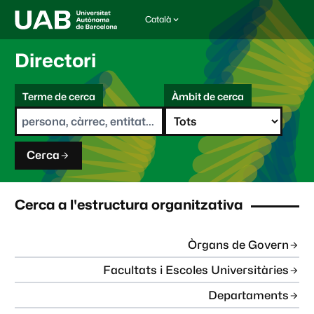
Català
I
d
i
Directori
o
m
C
a
Terme de cerca
Àmbit de cerca
s
e
e
r
l
c
e
a
c
Cerca
c
i
o
n
Cerca a l'estructura organitzativa
a
t
:
Òrgans de Govern
Facultats i Escoles Universitàries
Departaments