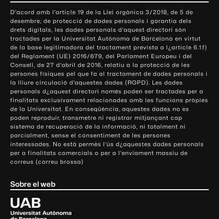
o
D'acord amb l'article 19 de la Llei orgànica 3/2018, de 5 de
n
desembre, de protecció de dades personals i garantia dels
t
drets digitals, les dades personals d'aquest directori són
tractades per la Universitat Autònoma de Barcelona en virtut
a
de la base legitimadora del tractament prevista a l¿article 6.1.f)
c
del Reglament (UE) 2016/679, del Parlament Europeu i del
t
Consell, de 27 d'abril de 2016, relatiu a la protecció de les
e
persones físiques pel que fa al tractament de dades personals i
la lliure circulació d'aquestes dades (RGPD). Les dades
i
personals d¿aquest directori només poden ser tractades per a
i
finalitats exclusivament relacionades amb les funcions pròpies
n
de la Universitat. En conseqüència, aquestes dades no es
poden reproduir, transmetre ni registrar mitjançant cap
f
sistema de recuperació de la informació, ni totalment ni
o
parcialment, sense el consentiment de les persones
r
interessades. No està permès l'ús d¿aquestes dades personals
m
per a finalitats comercials o per a l'enviament massiu de
correus (correu brossa)
a
c
Sobre el web
i
ó
U
l
n
i