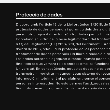
C
Protecció de dades
o
D'acord amb l'article 19 de la Llei orgànica 3/2018, de
protecció de dades personals i garantia dels drets digit
n
personals d'aquest directori són tractades per la Univ
Barcelona en virtut de la base legitimadora del tractame
t
6.1.f) del Reglament (UE) 2016/679, del Parlament Europ
d'abril de 2016, relatiu a la protecció de les persones fí
a
tractament de dades personals i la lliure circulació d'
Les dades personals d¿aquest directori només poden se
c
finalitats exclusivament relacionades amb les funcions
Universitat. En conseqüència, aquestes dades no es po
t
transmetre ni registrar mitjançant cap sistema de recu
e
informació, ni totalment ni parcialment, sense el conse
persones interessades. No està permès l'ús d¿aquestes
i
finalitats comercials o per a l'enviament massiu de cor
i
n