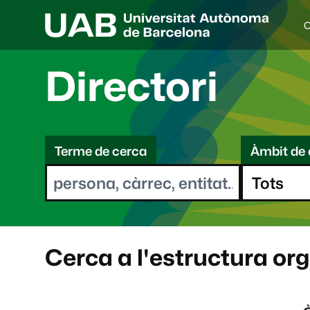
C
I
d
i
Directori
o
a
s
C
e
l
Terme de cerca
Àmbit de 
e
e
c
r
c
i
c
o
a
n
a
Cerca a l'estructura or
t
: