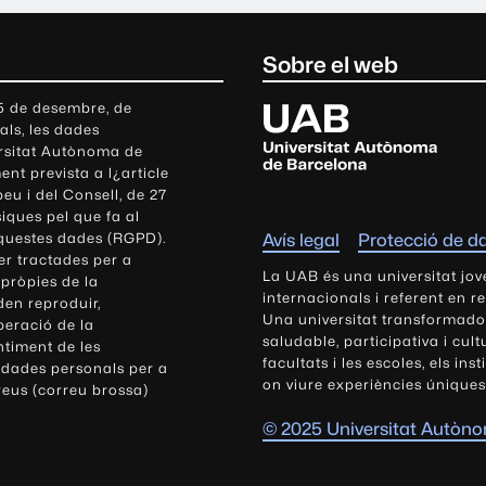
Sobre el web
U
 5 de desembre, de
als, les dades
n
ersitat Autònoma de
i
nt prevista a l¿article
v
eu i del Consell, de 27
e
siques pel que fa al
r
aquestes dades (RGPD).
Avís legal
Protecció de d
s
r tractades per a
i
La UAB és una universitat jov
 pròpies de la
t
internacionals i referent en r
den reproduir,
Una universitat transformadora,
a
peració de la
saludable, participativa i cul
t
ntiment de les
facultats i les escoles, els ins
 dades personals per a
A
on viure experiències úniques
reus (correu brossa)
u
t
© 2025 Universitat Autòn
ò
n