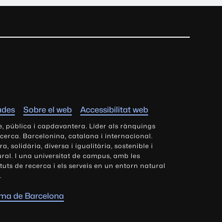
ades
Sobre el web
Accessibilitat web
e, pública i capdavantera. Líder als rànquings
ecerca. Barcelonina, catalana i internacional.
 solidària, diversa i igualitària, sostenible i
tural. I una universitat de campus, amb les
tituts de recerca i els serveis en un entorn natural
.
oma de Barcelona