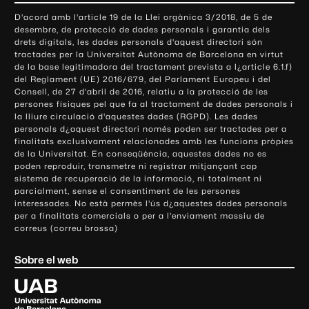
o
D'acord amb l'article 19 de la Llei orgànica 3/2018, de 5 de
n
desembre, de protecció de dades personals i garantia dels
t
drets digitals, les dades personals d'aquest directori són
tractades per la Universitat Autònoma de Barcelona en virtut
a
de la base legitimadora del tractament prevista a l¿article 6.1.f)
c
del Reglament (UE) 2016/679, del Parlament Europeu i del
t
Consell, de 27 d'abril de 2016, relatiu a la protecció de les
e
persones físiques pel que fa al tractament de dades personals i
la lliure circulació d'aquestes dades (RGPD). Les dades
i
personals d¿aquest directori només poden ser tractades per a
i
finalitats exclusivament relacionades amb les funcions pròpies
n
de la Universitat. En conseqüència, aquestes dades no es
poden reproduir, transmetre ni registrar mitjançant cap
f
sistema de recuperació de la informació, ni totalment ni
o
parcialment, sense el consentiment de les persones
r
interessades. No està permès l'ús d¿aquestes dades personals
m
per a finalitats comercials o per a l'enviament massiu de
correus (correu brossa)
a
c
Sobre el web
i
ó
U
l
n
i