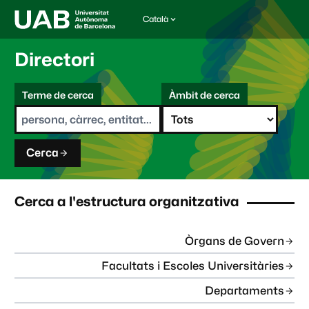
Català
I
d
i
Directori
o
m
C
a
Terme de cerca
Àmbit de cerca
s
e
e
r
l
c
e
a
c
Cerca
c
i
o
n
Cerca a l'estructura organitzativa
a
t
:
Òrgans de Govern
Facultats i Escoles Universitàries
Departaments