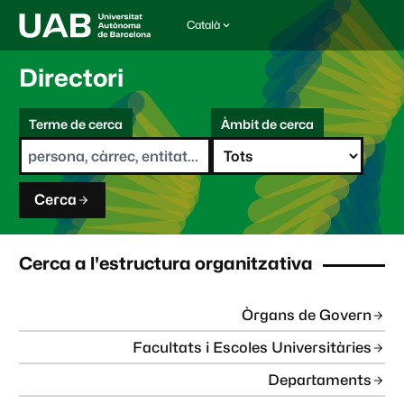
Català
I
d
i
Directori
o
m
C
a
Terme de cerca
Àmbit de cerca
s
e
e
r
l
c
e
a
c
Cerca
c
i
o
n
Cerca a l'estructura organitzativa
a
t
:
Òrgans de Govern
Facultats i Escoles Universitàries
Departaments