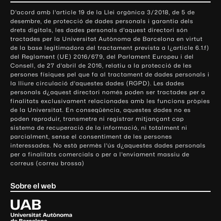
o
D'acord amb l'article 19 de la Llei orgànica 3/2018, de 5 de
n
desembre, de protecció de dades personals i garantia dels
t
drets digitals, les dades personals d'aquest directori són
tractades per la Universitat Autònoma de Barcelona en virtut
a
de la base legitimadora del tractament prevista a l¿article 6.1.f)
c
del Reglament (UE) 2016/679, del Parlament Europeu i del
t
Consell, de 27 d'abril de 2016, relatiu a la protecció de les
e
persones físiques pel que fa al tractament de dades personals i
la lliure circulació d'aquestes dades (RGPD). Les dades
i
personals d¿aquest directori només poden ser tractades per a
i
finalitats exclusivament relacionades amb les funcions pròpies
n
de la Universitat. En conseqüència, aquestes dades no es
poden reproduir, transmetre ni registrar mitjançant cap
f
sistema de recuperació de la informació, ni totalment ni
o
parcialment, sense el consentiment de les persones
r
interessades. No està permès l'ús d¿aquestes dades personals
m
per a finalitats comercials o per a l'enviament massiu de
correus (correu brossa)
a
c
Sobre el web
i
ó
U
l
n
i