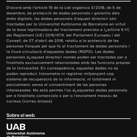
o
D'acord amb l'article 19 de la Llei orgànica 3/2018, de 5 de
n
desembre, de protecció de dades personals i garantia dels
t
drets digitals, les dades personals d'aquest directori són
tractades per la Universitat Autònoma de Barcelona en virtut
a
de la base legitimadora del tractament prevista a l¿article 6.1.f)
c
del Reglament (UE) 2016/679, del Parlament Europeu i del
t
Consell, de 27 d'abril de 2016, relatiu a la protecció de les
e
persones físiques pel que fa al tractament de dades personals i
la lliure circulació d'aquestes dades (RGPD). Les dades
i
personals d¿aquest directori només poden ser tractades per a
i
finalitats exclusivament relacionades amb les funcions pròpies
n
de la Universitat. En conseqüència, aquestes dades no es
poden reproduir, transmetre ni registrar mitjançant cap
f
sistema de recuperació de la informació, ni totalment ni
o
parcialment, sense el consentiment de les persones
r
interessades. No està permès l'ús d¿aquestes dades personals
m
per a finalitats comercials o per a l'enviament massiu de
correus (correu brossa)
a
c
Sobre el web
i
ó
U
l
n
i