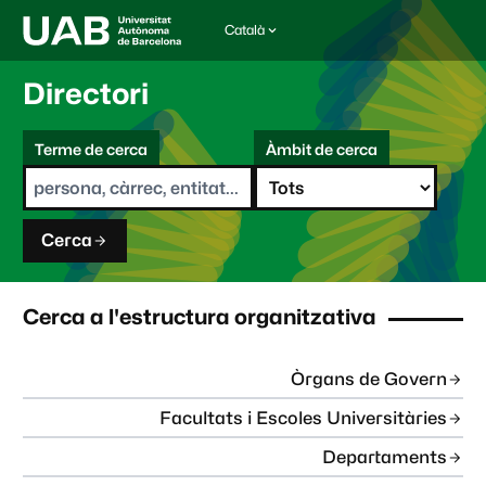
Català
I
d
i
Directori
o
m
C
a
Terme de cerca
Àmbit de cerca
s
e
e
r
l
c
e
a
c
Cerca
c
i
o
n
Cerca a l'estructura organitzativa
a
t
:
Òrgans de Govern
Facultats i Escoles Universitàries
Departaments