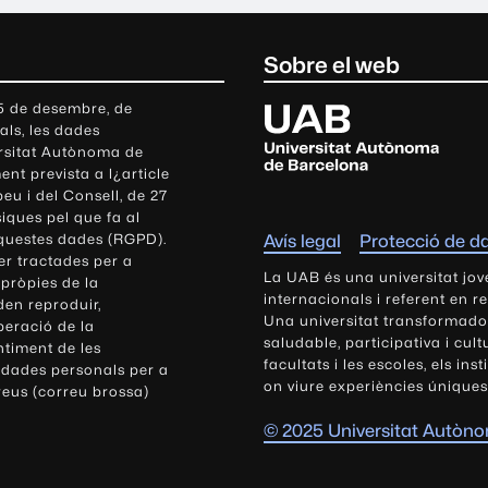
Sobre el web
U
 5 de desembre, de
als, les dades
n
ersitat Autònoma de
i
nt prevista a l¿article
v
eu i del Consell, de 27
e
siques pel que fa al
r
aquestes dades (RGPD).
Avís legal
Protecció de d
s
r tractades per a
i
La UAB és una universitat jov
 pròpies de la
t
internacionals i referent en r
den reproduir,
Una universitat transformadora,
a
peració de la
saludable, participativa i cul
t
ntiment de les
facultats i les escoles, els ins
 dades personals per a
A
on viure experiències úniques
reus (correu brossa)
u
t
© 2025 Universitat Autòn
ò
n