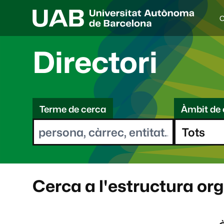
C
I
d
i
Directori
o
a
s
C
e
l
Terme de cerca
Àmbit de 
e
e
c
r
c
i
c
o
a
n
a
Cerca a l'estructura or
t
: