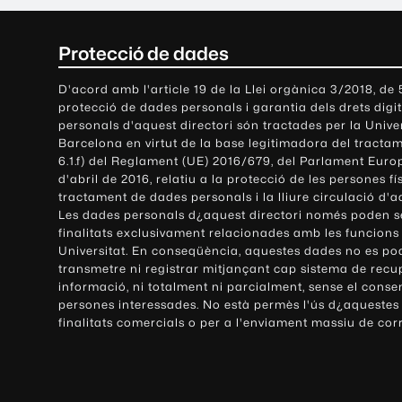
C
Protecció de dades
o
D'acord amb l'article 19 de la Llei orgànica 3/2018, de
protecció de dades personals i garantia dels drets digit
n
personals d'aquest directori són tractades per la Univ
Barcelona en virtut de la base legitimadora del tractame
t
6.1.f) del Reglament (UE) 2016/679, del Parlament Europ
d'abril de 2016, relatiu a la protecció de les persones fí
a
tractament de dades personals i la lliure circulació d'
Les dades personals d¿aquest directori només poden se
c
finalitats exclusivament relacionades amb les funcions
Universitat. En conseqüència, aquestes dades no es po
t
transmetre ni registrar mitjançant cap sistema de recu
e
informació, ni totalment ni parcialment, sense el conse
persones interessades. No està permès l'ús d¿aquestes
i
finalitats comercials o per a l'enviament massiu de cor
i
n