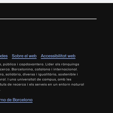
ades
Sobre el web
Accessibilitat web
e, pública i capdavantera. Líder als rànquings
ecerca. Barcelonina, catalana i internacional.
 solidària, diversa i igualitària, sostenible i
tural. I una universitat de campus, amb les
tituts de recerca i els serveis en un entorn natural
.
oma de Barcelona