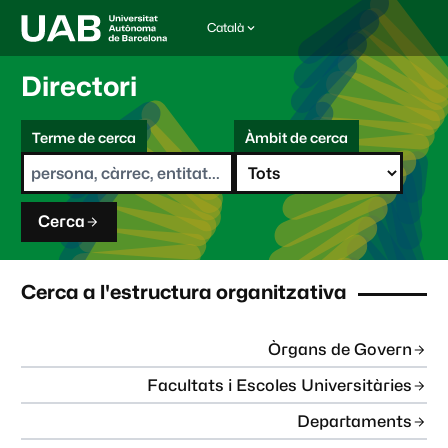
Català
I
d
i
Directori
o
m
C
a
Terme de cerca
Àmbit de cerca
s
e
e
r
l
c
e
a
c
Cerca
c
i
o
n
Cerca a l'estructura organitzativa
a
t
:
Òrgans de Govern
Facultats i Escoles Universitàries
Departaments