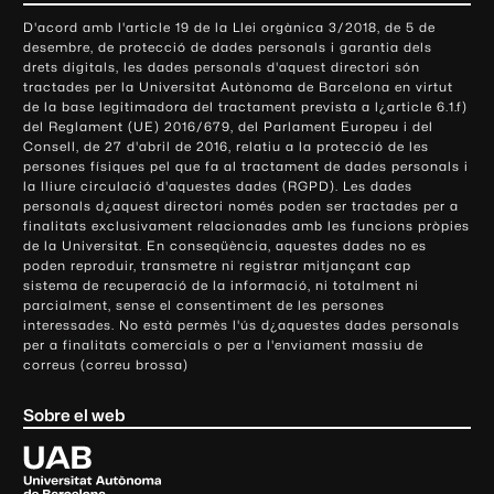
o
D'acord amb l'article 19 de la Llei orgànica 3/2018, de 5 de
n
desembre, de protecció de dades personals i garantia dels
t
drets digitals, les dades personals d'aquest directori són
tractades per la Universitat Autònoma de Barcelona en virtut
a
de la base legitimadora del tractament prevista a l¿article 6.1.f)
c
del Reglament (UE) 2016/679, del Parlament Europeu i del
t
Consell, de 27 d'abril de 2016, relatiu a la protecció de les
e
persones físiques pel que fa al tractament de dades personals i
la lliure circulació d'aquestes dades (RGPD). Les dades
i
personals d¿aquest directori només poden ser tractades per a
i
finalitats exclusivament relacionades amb les funcions pròpies
n
de la Universitat. En conseqüència, aquestes dades no es
poden reproduir, transmetre ni registrar mitjançant cap
f
sistema de recuperació de la informació, ni totalment ni
o
parcialment, sense el consentiment de les persones
r
interessades. No està permès l'ús d¿aquestes dades personals
m
per a finalitats comercials o per a l'enviament massiu de
correus (correu brossa)
a
c
Sobre el web
i
ó
U
l
n
i