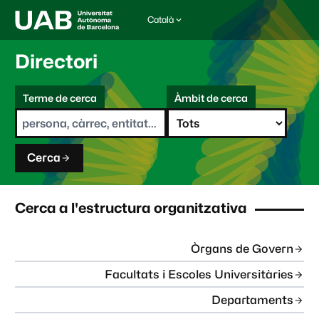
Català
I
d
i
Directori
o
m
C
a
Terme de cerca
Àmbit de cerca
s
e
e
r
l
c
e
a
c
Cerca
c
i
o
n
Cerca a l'estructura organitzativa
a
t
:
Òrgans de Govern
Facultats i Escoles Universitàries
Departaments