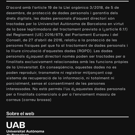
o
D'acord amb l'article 19 de la Llei orgànica 3/2018, de 5 de
n
desembre, de protecció de dades personals i garantia dels
t
drets digitals, les dades personals d'aquest directori són
tractades per la Universitat Autònoma de Barcelona en virtut
a
de la base legitimadora del tractament prevista a l¿article 6.1.f)
c
del Reglament (UE) 2016/679, del Parlament Europeu i del
t
Consell, de 27 d'abril de 2016, relatiu a la protecció de les
e
persones físiques pel que fa al tractament de dades personals i
la lliure circulació d'aquestes dades (RGPD). Les dades
i
personals d¿aquest directori només poden ser tractades per a
i
finalitats exclusivament relacionades amb les funcions pròpies
n
de la Universitat. En conseqüència, aquestes dades no es
poden reproduir, transmetre ni registrar mitjançant cap
f
sistema de recuperació de la informació, ni totalment ni
o
parcialment, sense el consentiment de les persones
r
interessades. No està permès l'ús d¿aquestes dades personals
m
per a finalitats comercials o per a l'enviament massiu de
correus (correu brossa)
a
c
Sobre el web
i
ó
U
l
n
i