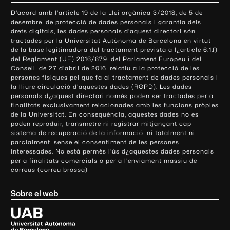
o
D'acord amb l'article 19 de la Llei orgànica 3/2018, de 5 de
n
desembre, de protecció de dades personals i garantia dels
t
drets digitals, les dades personals d'aquest directori són
tractades per la Universitat Autònoma de Barcelona en virtut
a
de la base legitimadora del tractament prevista a l¿article 6.1.f)
c
del Reglament (UE) 2016/679, del Parlament Europeu i del
t
Consell, de 27 d'abril de 2016, relatiu a la protecció de les
e
persones físiques pel que fa al tractament de dades personals i
la lliure circulació d'aquestes dades (RGPD). Les dades
i
personals d¿aquest directori només poden ser tractades per a
i
finalitats exclusivament relacionades amb les funcions pròpies
n
de la Universitat. En conseqüència, aquestes dades no es
poden reproduir, transmetre ni registrar mitjançant cap
f
sistema de recuperació de la informació, ni totalment ni
o
parcialment, sense el consentiment de les persones
r
interessades. No està permès l'ús d¿aquestes dades personals
m
per a finalitats comercials o per a l'enviament massiu de
correus (correu brossa)
a
c
Sobre el web
i
ó
U
l
n
i