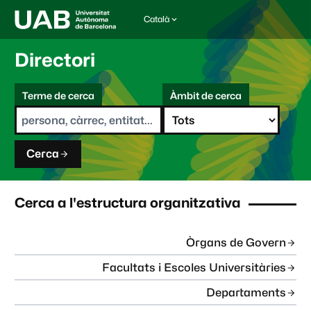
Català
I
d
i
Directori
o
m
C
a
Terme de cerca
Àmbit de cerca
s
e
e
r
l
c
e
a
c
Cerca
c
i
o
n
Cerca a l'estructura organitzativa
a
t
:
Òrgans de Govern
Facultats i Escoles Universitàries
Departaments