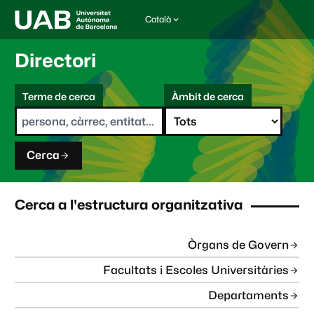
Català
I
d
i
Directori
o
m
C
a
Terme de cerca
Àmbit de cerca
s
e
e
r
l
c
e
a
c
Cerca
c
i
o
n
Cerca a l'estructura organitzativa
a
t
:
Òrgans de Govern
Facultats i Escoles Universitàries
Departaments