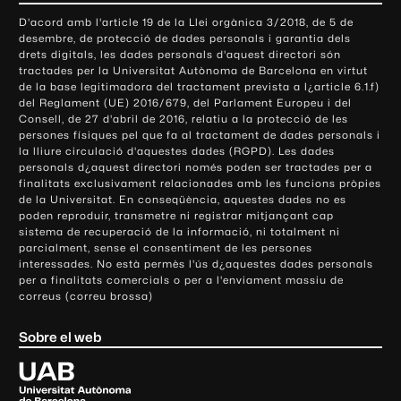
o
D'acord amb l'article 19 de la Llei orgànica 3/2018, de 5 de
n
desembre, de protecció de dades personals i garantia dels
t
drets digitals, les dades personals d'aquest directori són
tractades per la Universitat Autònoma de Barcelona en virtut
a
de la base legitimadora del tractament prevista a l¿article 6.1.f)
c
del Reglament (UE) 2016/679, del Parlament Europeu i del
t
Consell, de 27 d'abril de 2016, relatiu a la protecció de les
e
persones físiques pel que fa al tractament de dades personals i
la lliure circulació d'aquestes dades (RGPD). Les dades
i
personals d¿aquest directori només poden ser tractades per a
i
finalitats exclusivament relacionades amb les funcions pròpies
n
de la Universitat. En conseqüència, aquestes dades no es
poden reproduir, transmetre ni registrar mitjançant cap
f
sistema de recuperació de la informació, ni totalment ni
o
parcialment, sense el consentiment de les persones
r
interessades. No està permès l'ús d¿aquestes dades personals
m
per a finalitats comercials o per a l'enviament massiu de
correus (correu brossa)
a
c
Sobre el web
i
ó
U
l
n
i