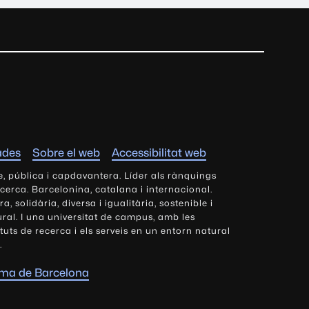
ades
Sobre el web
Accessibilitat web
e, pública i capdavantera. Líder als rànquings
ecerca. Barcelonina, catalana i internacional.
 solidària, diversa i igualitària, sostenible i
tural. I una universitat de campus, amb les
tituts de recerca i els serveis en un entorn natural
.
oma de Barcelona