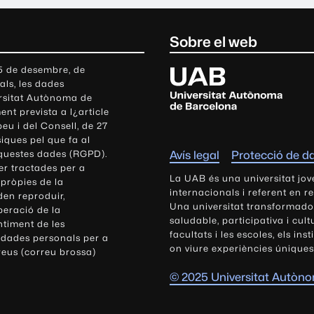
Sobre el web
U
 5 de desembre, de
als, les dades
n
ersitat Autònoma de
i
nt prevista a l¿article
v
eu i del Consell, de 27
e
siques pel que fa al
r
aquestes dades (RGPD).
Avís legal
Protecció de d
s
r tractades per a
i
La UAB és una universitat jov
 pròpies de la
t
internacionals i referent en r
den reproduir,
Una universitat transformadora,
a
peració de la
saludable, participativa i cul
t
ntiment de les
facultats i les escoles, els ins
 dades personals per a
A
on viure experiències úniques
reus (correu brossa)
u
t
© 2025 Universitat Autòn
ò
n