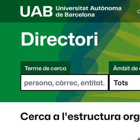
C
I
d
i
Directori
o
a
s
C
e
l
Terme de cerca
Àmbit de 
e
e
c
r
c
i
c
o
a
n
a
Cerca a l'estructura or
t
: