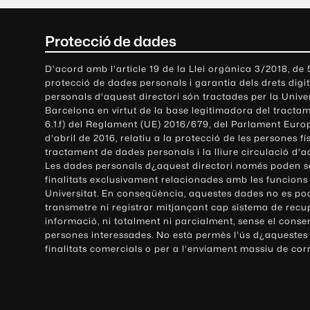
C
Protecció de dades
o
D'acord amb l'article 19 de la Llei orgànica 3/2018, de
protecció de dades personals i garantia dels drets digit
n
personals d'aquest directori són tractades per la Univ
Barcelona en virtut de la base legitimadora del tractame
t
6.1.f) del Reglament (UE) 2016/679, del Parlament Europ
d'abril de 2016, relatiu a la protecció de les persones fí
a
tractament de dades personals i la lliure circulació d'
Les dades personals d¿aquest directori només poden se
c
finalitats exclusivament relacionades amb les funcions
Universitat. En conseqüència, aquestes dades no es po
t
transmetre ni registrar mitjançant cap sistema de recu
e
informació, ni totalment ni parcialment, sense el conse
persones interessades. No està permès l'ús d¿aquestes
i
finalitats comercials o per a l'enviament massiu de cor
i
n