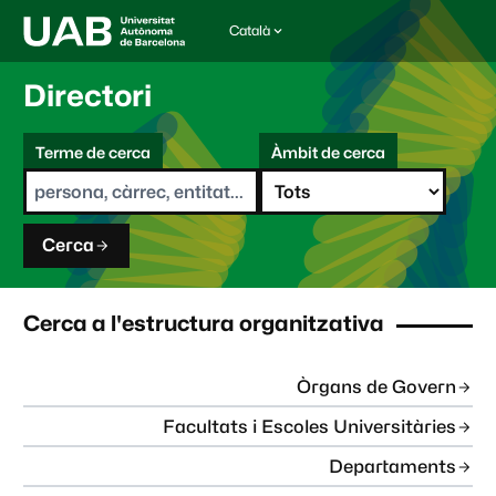
Català
I
d
i
Directori
o
m
C
a
Terme de cerca
Àmbit de cerca
s
e
e
r
l
c
e
a
c
Cerca
c
i
o
n
Cerca a l'estructura organitzativa
a
t
:
Òrgans de Govern
Facultats i Escoles Universitàries
Departaments