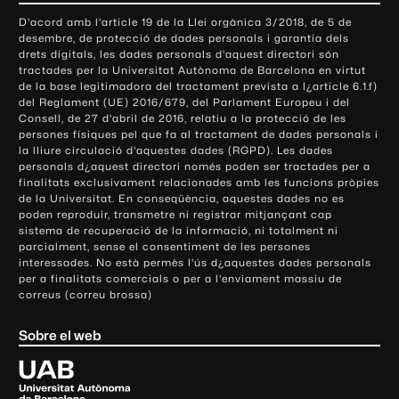
o
D'acord amb l'article 19 de la Llei orgànica 3/2018, de 5 de
n
desembre, de protecció de dades personals i garantia dels
t
drets digitals, les dades personals d'aquest directori són
tractades per la Universitat Autònoma de Barcelona en virtut
a
de la base legitimadora del tractament prevista a l¿article 6.1.f)
c
del Reglament (UE) 2016/679, del Parlament Europeu i del
t
Consell, de 27 d'abril de 2016, relatiu a la protecció de les
e
persones físiques pel que fa al tractament de dades personals i
la lliure circulació d'aquestes dades (RGPD). Les dades
i
personals d¿aquest directori només poden ser tractades per a
i
finalitats exclusivament relacionades amb les funcions pròpies
n
de la Universitat. En conseqüència, aquestes dades no es
poden reproduir, transmetre ni registrar mitjançant cap
f
sistema de recuperació de la informació, ni totalment ni
o
parcialment, sense el consentiment de les persones
r
interessades. No està permès l'ús d¿aquestes dades personals
m
per a finalitats comercials o per a l'enviament massiu de
correus (correu brossa)
a
c
Sobre el web
i
ó
U
l
n
i