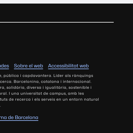
ades
Sobre el web
Accessibilitat web
e, pública i capdavantera. Líder als rànquings
ecerca. Barcelonina, catalana i internacional.
 solidària, diversa i igualitària, sostenible i
tural. I una universitat de campus, amb les
tituts de recerca i els serveis en un entorn natural
.
oma de Barcelona