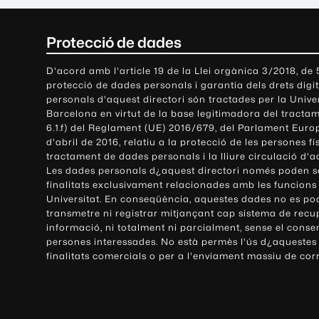
C
Protecció de dades
o
D'acord amb l'article 19 de la Llei orgànica 3/2018, de
protecció de dades personals i garantia dels drets digit
n
personals d'aquest directori són tractades per la Univ
Barcelona en virtut de la base legitimadora del tractame
t
6.1.f) del Reglament (UE) 2016/679, del Parlament Europ
d'abril de 2016, relatiu a la protecció de les persones fí
a
tractament de dades personals i la lliure circulació d'
Les dades personals d¿aquest directori només poden se
c
finalitats exclusivament relacionades amb les funcions
Universitat. En conseqüència, aquestes dades no es po
t
transmetre ni registrar mitjançant cap sistema de recu
e
informació, ni totalment ni parcialment, sense el conse
persones interessades. No està permès l'ús d¿aquestes
i
finalitats comercials o per a l'enviament massiu de cor
i
n