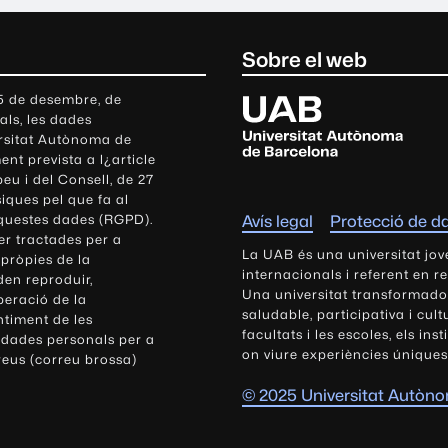
Sobre el web
U
 5 de desembre, de
als, les dades
n
ersitat Autònoma de
i
nt prevista a l¿article
v
eu i del Consell, de 27
e
siques pel que fa al
r
aquestes dades (RGPD).
Avís legal
Protecció de d
s
r tractades per a
i
La UAB és una universitat jov
 pròpies de la
t
internacionals i referent en r
den reproduir,
Una universitat transformadora,
a
peració de la
saludable, participativa i cul
t
ntiment de les
facultats i les escoles, els ins
 dades personals per a
A
on viure experiències úniques
reus (correu brossa)
u
t
© 2025 Universitat Autòn
ò
n