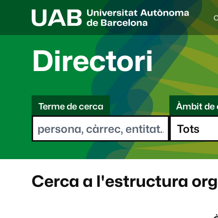
C
I
d
i
Directori
o
a
s
C
e
l
Terme de cerca
Àmbit de 
e
e
c
r
c
i
c
o
a
n
a
Cerca a l'estructura or
t
: