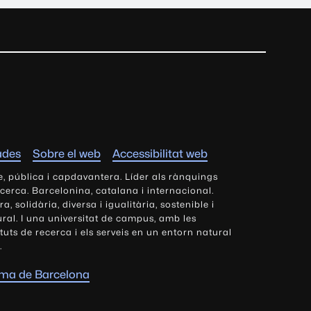
ades
Sobre el web
Accessibilitat web
e, pública i capdavantera. Líder als rànquings
ecerca. Barcelonina, catalana i internacional.
 solidària, diversa i igualitària, sostenible i
tural. I una universitat de campus, amb les
tituts de recerca i els serveis en un entorn natural
.
oma de Barcelona