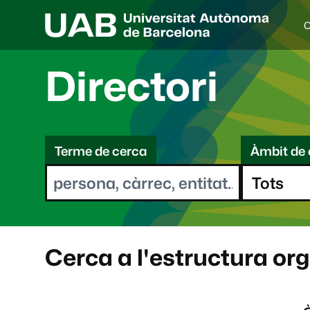
C
I
d
i
Directori
o
a
s
C
e
l
Terme de cerca
Àmbit de 
e
e
c
r
c
i
c
o
a
n
a
Cerca a l'estructura or
t
: