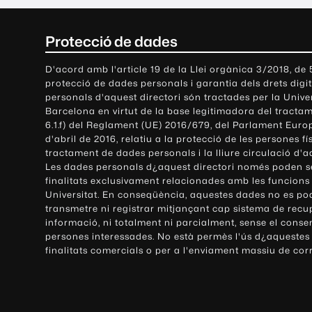
C
Protecció de dades
o
D'acord amb l'article 19 de la Llei orgànica 3/2018, de
protecció de dades personals i garantia dels drets digit
n
personals d'aquest directori són tractades per la Univ
Barcelona en virtut de la base legitimadora del tractame
t
6.1.f) del Reglament (UE) 2016/679, del Parlament Europ
d'abril de 2016, relatiu a la protecció de les persones fí
a
tractament de dades personals i la lliure circulació d'
Les dades personals d¿aquest directori només poden se
c
finalitats exclusivament relacionades amb les funcions
Universitat. En conseqüència, aquestes dades no es po
t
transmetre ni registrar mitjançant cap sistema de recu
e
informació, ni totalment ni parcialment, sense el conse
persones interessades. No està permès l'ús d¿aquestes
i
finalitats comercials o per a l'enviament massiu de cor
i
n