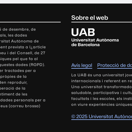
Sobre el web
U
 5 de desembre, de
als, les dades
n
ersitat Autònoma de
i
nt prevista a l¿article
v
eu i del Consell, de 27
e
siques pel que fa al
r
aquestes dades (RGPD).
Avís legal
Protecció de d
s
r tractades per a
i
La UAB és una universitat jov
 pròpies de la
t
internacionals i referent en r
den reproduir,
Una universitat transformadora,
a
peració de la
saludable, participativa i cul
t
ntiment de les
facultats i les escoles, els ins
 dades personals per a
A
on viure experiències úniques
reus (correu brossa)
u
t
© 2025 Universitat Autòn
ò
n