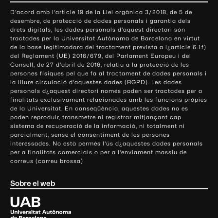
o
D'acord amb l'article 19 de la Llei orgànica 3/2018, de 5 de
n
desembre, de protecció de dades personals i garantia dels
t
drets digitals, les dades personals d'aquest directori són
tractades per la Universitat Autònoma de Barcelona en virtut
a
de la base legitimadora del tractament prevista a l¿article 6.1.f)
c
del Reglament (UE) 2016/679, del Parlament Europeu i del
t
Consell, de 27 d'abril de 2016, relatiu a la protecció de les
e
persones físiques pel que fa al tractament de dades personals i
la lliure circulació d'aquestes dades (RGPD). Les dades
i
personals d¿aquest directori només poden ser tractades per a
i
finalitats exclusivament relacionades amb les funcions pròpies
n
de la Universitat. En conseqüència, aquestes dades no es
poden reproduir, transmetre ni registrar mitjançant cap
f
sistema de recuperació de la informació, ni totalment ni
o
parcialment, sense el consentiment de les persones
r
interessades. No està permès l'ús d¿aquestes dades personals
m
per a finalitats comercials o per a l'enviament massiu de
correus (correu brossa)
a
c
Sobre el web
i
ó
U
l
n
i