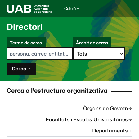
Català
I
d
i
Directori
o
m
C
a
Terme de cerca
Àmbit de cerca
s
e
e
r
l
c
e
a
c
Cerca
c
i
o
n
Cerca a l'estructura organitzativa
a
t
:
Òrgans de Govern
Facultats i Escoles Universitàries
Departaments