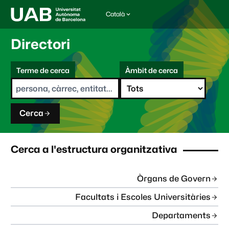
Català
I
d
i
Directori
o
m
C
a
Terme de cerca
Àmbit de cerca
s
e
e
r
l
c
e
a
c
Cerca
c
i
o
n
Cerca a l'estructura organitzativa
a
t
:
Òrgans de Govern
Facultats i Escoles Universitàries
Departaments