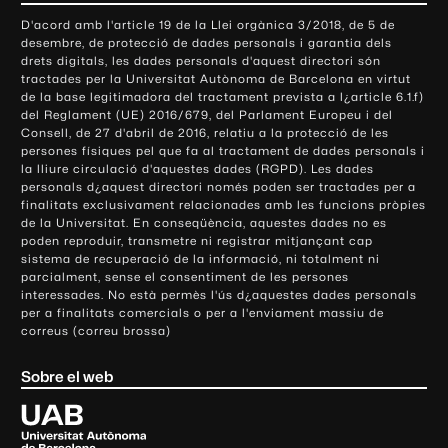
o
D'acord amb l'article 19 de la Llei orgànica 3/2018, de 5 de
n
desembre, de protecció de dades personals i garantia dels
t
drets digitals, les dades personals d'aquest directori són
tractades per la Universitat Autònoma de Barcelona en virtut
a
de la base legitimadora del tractament prevista a l¿article 6.1.f)
c
del Reglament (UE) 2016/679, del Parlament Europeu i del
t
Consell, de 27 d'abril de 2016, relatiu a la protecció de les
e
persones físiques pel que fa al tractament de dades personals i
la lliure circulació d'aquestes dades (RGPD). Les dades
i
personals d¿aquest directori només poden ser tractades per a
i
finalitats exclusivament relacionades amb les funcions pròpies
n
de la Universitat. En conseqüència, aquestes dades no es
poden reproduir, transmetre ni registrar mitjançant cap
f
sistema de recuperació de la informació, ni totalment ni
o
parcialment, sense el consentiment de les persones
r
interessades. No està permès l'ús d¿aquestes dades personals
m
per a finalitats comercials o per a l'enviament massiu de
correus (correu brossa)
a
c
Sobre el web
i
ó
U
l
n
i