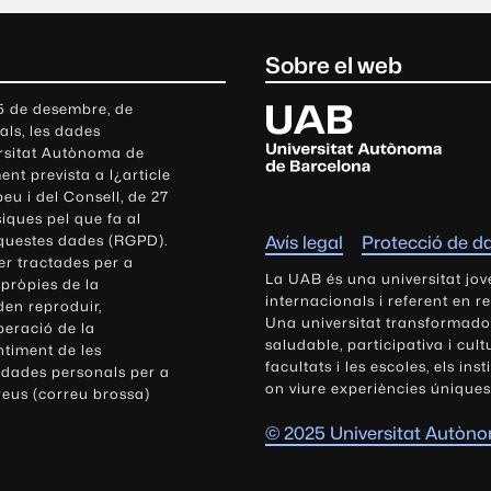
Sobre el web
U
 5 de desembre, de
als, les dades
n
ersitat Autònoma de
i
nt prevista a l¿article
v
eu i del Consell, de 27
e
siques pel que fa al
r
aquestes dades (RGPD).
Avís legal
Protecció de d
s
r tractades per a
i
La UAB és una universitat jov
 pròpies de la
t
internacionals i referent en r
den reproduir,
Una universitat transformadora,
a
peració de la
saludable, participativa i cul
t
ntiment de les
facultats i les escoles, els ins
 dades personals per a
A
on viure experiències úniques
reus (correu brossa)
u
t
© 2025 Universitat Autòn
ò
n