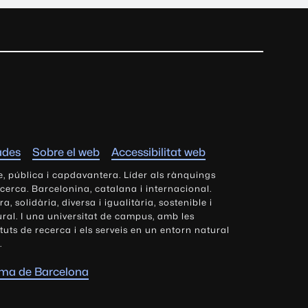
ades
Sobre el web
Accessibilitat web
e, pública i capdavantera. Líder als rànquings
ecerca. Barcelonina, catalana i internacional.
 solidària, diversa i igualitària, sostenible i
tural. I una universitat de campus, amb les
tituts de recerca i els serveis en un entorn natural
.
oma de Barcelona