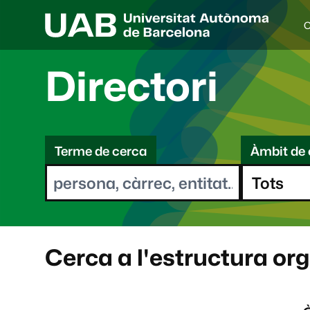
C
I
d
i
Directori
o
a
s
C
e
l
Terme de cerca
Àmbit de 
e
e
c
r
c
i
c
o
a
n
a
Cerca a l'estructura or
t
: