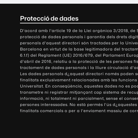
C
Protecció de dades
o
D'acord amb l'article 19 de la Llei orgànica 3/2018, de
protecció de dades personals i garantia dels drets digit
n
personals d'aquest directori són tractades per la Univ
Barcelona en virtut de la base legitimadora del tractame
t
6.1.f) del Reglament (UE) 2016/679, del Parlament Europ
d'abril de 2016, relatiu a la protecció de les persones fí
a
tractament de dades personals i la lliure circulació d'
Les dades personals d¿aquest directori només poden se
c
finalitats exclusivament relacionades amb les funcions
Universitat. En conseqüència, aquestes dades no es po
t
transmetre ni registrar mitjançant cap sistema de recu
e
informació, ni totalment ni parcialment, sense el conse
persones interessades. No està permès l'ús d¿aquestes
i
finalitats comercials o per a l'enviament massiu de cor
i
n