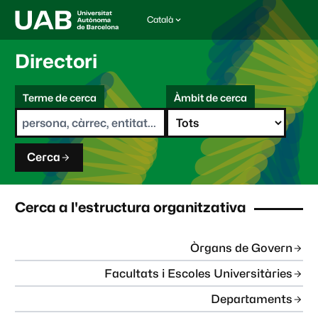
Català
I
d
i
Directori
o
m
C
a
Terme de cerca
Àmbit de cerca
s
e
e
r
l
c
e
a
c
Cerca
c
i
o
n
Cerca a l'estructura organitzativa
a
t
:
Òrgans de Govern
Facultats i Escoles Universitàries
Departaments