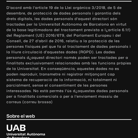
o
D'acord amb l'article 19 de la Llei orgànica 3/2018, de 5 de
n
desembre, de protecció de dades personals i garantia dels
t
drets digitals, les dades personals d'aquest directori són
tractades per la Universitat Autònoma de Barcelona en virtut
a
de la base legitimadora del tractament prevista a l¿article 6.1.f)
c
del Reglament (UE) 2016/679, del Parlament Europeu i del
t
Consell, de 27 d'abril de 2016, relatiu a la protecció de les
e
persones físiques pel que fa al tractament de dades personals i
la lliure circulació d'aquestes dades (RGPD). Les dades
i
personals d¿aquest directori només poden ser tractades per a
i
finalitats exclusivament relacionades amb les funcions pròpies
n
de la Universitat. En conseqüència, aquestes dades no es
poden reproduir, transmetre ni registrar mitjançant cap
f
sistema de recuperació de la informació, ni totalment ni
o
parcialment, sense el consentiment de les persones
r
interessades. No està permès l'ús d¿aquestes dades personals
m
per a finalitats comercials o per a l'enviament massiu de
correus (correu brossa)
a
c
Sobre el web
i
ó
U
l
n
i