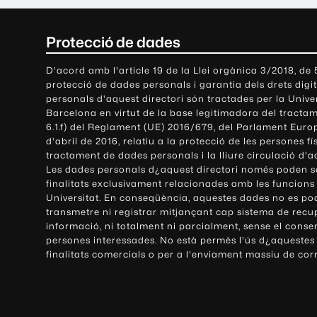
C
Protecció de dades
o
D'acord amb l'article 19 de la Llei orgànica 3/2018, de
protecció de dades personals i garantia dels drets digit
n
personals d'aquest directori són tractades per la Univ
Barcelona en virtut de la base legitimadora del tractame
t
6.1.f) del Reglament (UE) 2016/679, del Parlament Europ
d'abril de 2016, relatiu a la protecció de les persones fí
a
tractament de dades personals i la lliure circulació d'
Les dades personals d¿aquest directori només poden se
c
finalitats exclusivament relacionades amb les funcions
Universitat. En conseqüència, aquestes dades no es po
t
transmetre ni registrar mitjançant cap sistema de recu
e
informació, ni totalment ni parcialment, sense el conse
persones interessades. No està permès l'ús d¿aquestes
i
finalitats comercials o per a l'enviament massiu de cor
i
n