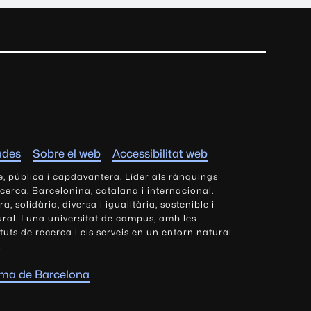
ades
Sobre el web
Accessibilitat web
e, pública i capdavantera. Líder als rànquings
ecerca. Barcelonina, catalana i internacional.
 solidària, diversa i igualitària, sostenible i
tural. I una universitat de campus, amb les
tituts de recerca i els serveis en un entorn natural
.
oma de Barcelona