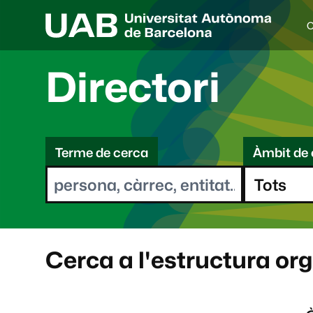
C
I
d
i
Directori
o
a
s
C
e
l
Terme de cerca
Àmbit de 
e
e
c
r
c
i
c
o
a
n
a
Cerca a l'estructura or
t
: