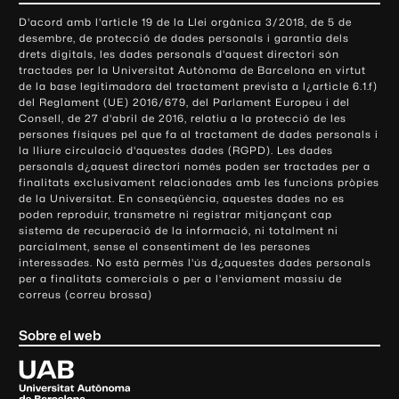
o
D'acord amb l'article 19 de la Llei orgànica 3/2018, de 5 de
n
desembre, de protecció de dades personals i garantia dels
t
drets digitals, les dades personals d'aquest directori són
tractades per la Universitat Autònoma de Barcelona en virtut
a
de la base legitimadora del tractament prevista a l¿article 6.1.f)
c
del Reglament (UE) 2016/679, del Parlament Europeu i del
t
Consell, de 27 d'abril de 2016, relatiu a la protecció de les
e
persones físiques pel que fa al tractament de dades personals i
la lliure circulació d'aquestes dades (RGPD). Les dades
i
personals d¿aquest directori només poden ser tractades per a
i
finalitats exclusivament relacionades amb les funcions pròpies
n
de la Universitat. En conseqüència, aquestes dades no es
poden reproduir, transmetre ni registrar mitjançant cap
f
sistema de recuperació de la informació, ni totalment ni
o
parcialment, sense el consentiment de les persones
r
interessades. No està permès l'ús d¿aquestes dades personals
m
per a finalitats comercials o per a l'enviament massiu de
correus (correu brossa)
a
c
Sobre el web
i
ó
U
l
n
i