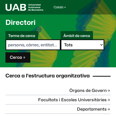
Català
I
d
i
Directori
o
m
C
a
Terme de cerca
Àmbit de cerca
s
e
e
r
l
c
e
a
c
Cerca
c
i
o
n
Cerca a l'estructura organitzativa
a
t
:
Òrgans de Govern
Facultats i Escoles Universitàries
Departaments