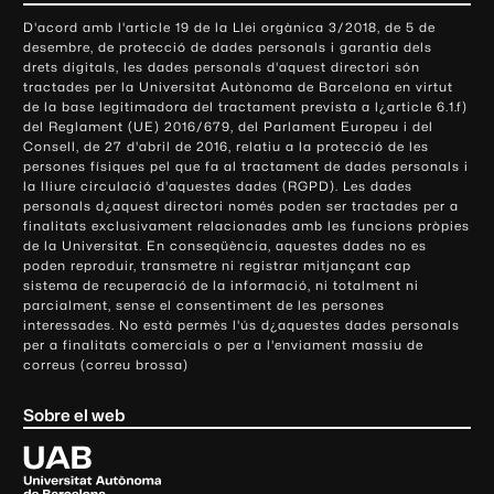
o
D'acord amb l'article 19 de la Llei orgànica 3/2018, de 5 de
n
desembre, de protecció de dades personals i garantia dels
t
drets digitals, les dades personals d'aquest directori són
tractades per la Universitat Autònoma de Barcelona en virtut
a
de la base legitimadora del tractament prevista a l¿article 6.1.f)
c
del Reglament (UE) 2016/679, del Parlament Europeu i del
t
Consell, de 27 d'abril de 2016, relatiu a la protecció de les
e
persones físiques pel que fa al tractament de dades personals i
la lliure circulació d'aquestes dades (RGPD). Les dades
i
personals d¿aquest directori només poden ser tractades per a
i
finalitats exclusivament relacionades amb les funcions pròpies
n
de la Universitat. En conseqüència, aquestes dades no es
poden reproduir, transmetre ni registrar mitjançant cap
f
sistema de recuperació de la informació, ni totalment ni
o
parcialment, sense el consentiment de les persones
r
interessades. No està permès l'ús d¿aquestes dades personals
m
per a finalitats comercials o per a l'enviament massiu de
correus (correu brossa)
a
c
Sobre el web
i
ó
U
l
n
i