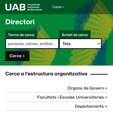
Català
I
d
i
Directori
o
m
C
a
Terme de cerca
Àmbit de cerca
s
e
e
r
l
c
e
a
c
Cerca
c
i
o
n
Cerca a l'estructura organitzativa
a
t
:
Òrgans de Govern
Facultats i Escoles Universitàries
Departaments