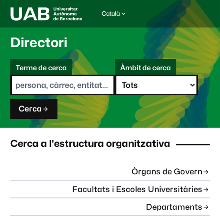
Català
I
d
i
Directori
o
m
C
a
Terme de cerca
Àmbit de cerca
s
e
e
r
l
c
e
a
c
Cerca
c
i
o
n
Cerca a l'estructura organitzativa
a
t
:
Òrgans de Govern
Facultats i Escoles Universitàries
Departaments