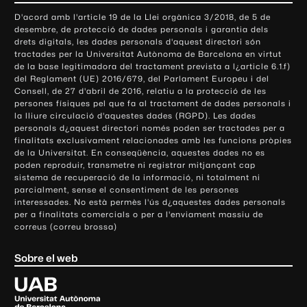
o
D'acord amb l'article 19 de la Llei orgànica 3/2018, de 5 de
n
desembre, de protecció de dades personals i garantia dels
t
drets digitals, les dades personals d'aquest directori són
tractades per la Universitat Autònoma de Barcelona en virtut
a
de la base legitimadora del tractament prevista a l¿article 6.1.f)
c
del Reglament (UE) 2016/679, del Parlament Europeu i del
t
Consell, de 27 d'abril de 2016, relatiu a la protecció de les
e
persones físiques pel que fa al tractament de dades personals i
la lliure circulació d'aquestes dades (RGPD). Les dades
i
personals d¿aquest directori només poden ser tractades per a
i
finalitats exclusivament relacionades amb les funcions pròpies
n
de la Universitat. En conseqüència, aquestes dades no es
poden reproduir, transmetre ni registrar mitjançant cap
f
sistema de recuperació de la informació, ni totalment ni
o
parcialment, sense el consentiment de les persones
r
interessades. No està permès l'ús d¿aquestes dades personals
m
per a finalitats comercials o per a l'enviament massiu de
correus (correu brossa)
a
c
Sobre el web
i
ó
U
l
n
i