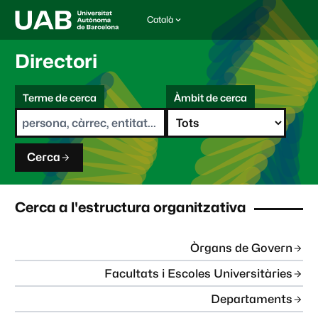
Català
I
d
i
Directori
o
m
C
a
Terme de cerca
Àmbit de cerca
s
e
e
r
l
c
e
a
c
Cerca
c
i
o
n
Cerca a l'estructura organitzativa
a
t
:
Òrgans de Govern
Facultats i Escoles Universitàries
Departaments