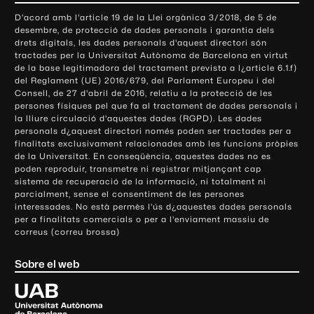
o
D'acord amb l'article 19 de la Llei orgànica 3/2018, de 5 de
n
desembre, de protecció de dades personals i garantia dels
t
drets digitals, les dades personals d'aquest directori són
tractades per la Universitat Autònoma de Barcelona en virtut
a
de la base legitimadora del tractament prevista a l¿article 6.1.f)
c
del Reglament (UE) 2016/679, del Parlament Europeu i del
t
Consell, de 27 d'abril de 2016, relatiu a la protecció de les
e
persones físiques pel que fa al tractament de dades personals i
la lliure circulació d'aquestes dades (RGPD). Les dades
i
personals d¿aquest directori només poden ser tractades per a
i
finalitats exclusivament relacionades amb les funcions pròpies
n
de la Universitat. En conseqüència, aquestes dades no es
poden reproduir, transmetre ni registrar mitjançant cap
f
sistema de recuperació de la informació, ni totalment ni
o
parcialment, sense el consentiment de les persones
r
interessades. No està permès l'ús d¿aquestes dades personals
m
per a finalitats comercials o per a l'enviament massiu de
correus (correu brossa)
a
c
Sobre el web
i
ó
U
l
n
i