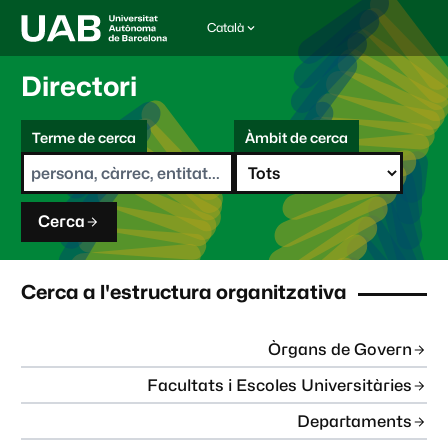
Català
I
d
i
Directori
o
m
C
a
Terme de cerca
Àmbit de cerca
s
e
e
r
l
c
e
a
c
Cerca
c
i
o
n
Cerca a l'estructura organitzativa
a
t
:
Òrgans de Govern
Facultats i Escoles Universitàries
Departaments