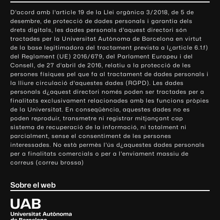
o
D'acord amb l'article 19 de la Llei orgànica 3/2018, de 5 de
n
desembre, de protecció de dades personals i garantia dels
t
drets digitals, les dades personals d'aquest directori són
tractades per la Universitat Autònoma de Barcelona en virtut
a
de la base legitimadora del tractament prevista a l¿article 6.1.f)
c
del Reglament (UE) 2016/679, del Parlament Europeu i del
t
Consell, de 27 d'abril de 2016, relatiu a la protecció de les
e
persones físiques pel que fa al tractament de dades personals i
la lliure circulació d'aquestes dades (RGPD). Les dades
i
personals d¿aquest directori només poden ser tractades per a
i
finalitats exclusivament relacionades amb les funcions pròpies
n
de la Universitat. En conseqüència, aquestes dades no es
poden reproduir, transmetre ni registrar mitjançant cap
f
sistema de recuperació de la informació, ni totalment ni
o
parcialment, sense el consentiment de les persones
r
interessades. No està permès l'ús d¿aquestes dades personals
m
per a finalitats comercials o per a l'enviament massiu de
correus (correu brossa)
a
c
Sobre el web
i
ó
U
l
n
i