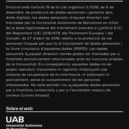
o
D'acord amb l'article 19 de la Llei orgànica 3/2018, de 5 de
n
desembre, de protecció de dades personals i garantia dels
t
drets digitals, les dades personals d'aquest directori són
tractades per la Universitat Autònoma de Barcelona en virtut
a
de la base legitimadora del tractament prevista a l¿article 6.1.f)
c
del Reglament (UE) 2016/679, del Parlament Europeu i del
t
Consell, de 27 d'abril de 2016, relatiu a la protecció de les
e
persones físiques pel que fa al tractament de dades personals i
la lliure circulació d'aquestes dades (RGPD). Les dades
i
personals d¿aquest directori només poden ser tractades per a
i
finalitats exclusivament relacionades amb les funcions pròpies
n
de la Universitat. En conseqüència, aquestes dades no es
poden reproduir, transmetre ni registrar mitjançant cap
f
sistema de recuperació de la informació, ni totalment ni
o
parcialment, sense el consentiment de les persones
r
interessades. No està permès l'ús d¿aquestes dades personals
m
per a finalitats comercials o per a l'enviament massiu de
correus (correu brossa)
a
c
Sobre el web
i
ó
U
l
n
i