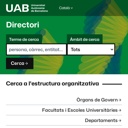
Català
I
d
i
Directori
o
m
C
a
Terme de cerca
Àmbit de cerca
s
e
e
r
l
c
e
a
c
Cerca
c
i
o
n
Cerca a l'estructura organitzativa
a
t
:
Òrgans de Govern
Facultats i Escoles Universitàries
Departaments