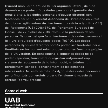
o
D'acord amb l'article 19 de la Llei orgànica 3/2018, de 5 de
n
desembre, de protecció de dades personals i garantia dels
t
drets digitals, les dades personals d'aquest directori són
tractades per la Universitat Autònoma de Barcelona en virtut
a
de la base legitimadora del tractament prevista a l¿article 6.1.f)
c
del Reglament (UE) 2016/679, del Parlament Europeu i del
t
Consell, de 27 d'abril de 2016, relatiu a la protecció de les
e
persones físiques pel que fa al tractament de dades personals i
la lliure circulació d'aquestes dades (RGPD). Les dades
i
personals d¿aquest directori només poden ser tractades per a
i
finalitats exclusivament relacionades amb les funcions pròpies
n
de la Universitat. En conseqüència, aquestes dades no es
poden reproduir, transmetre ni registrar mitjançant cap
f
sistema de recuperació de la informació, ni totalment ni
o
parcialment, sense el consentiment de les persones
r
interessades. No està permès l'ús d¿aquestes dades personals
m
per a finalitats comercials o per a l'enviament massiu de
correus (correu brossa)
a
c
Sobre el web
i
ó
U
l
n
i