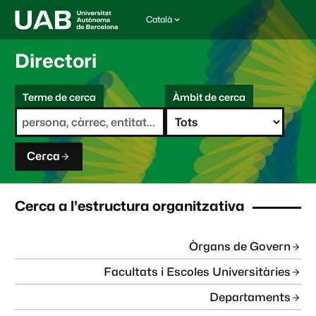
Català
I
d
i
Directori
o
m
C
a
Terme de cerca
Àmbit de cerca
s
e
e
r
l
c
e
a
c
Cerca
c
i
o
n
Cerca a l'estructura organitzativa
a
t
:
Òrgans de Govern
Facultats i Escoles Universitàries
Departaments