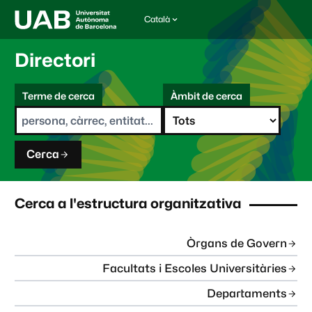
Català
I
d
i
Directori
o
m
C
a
Terme de cerca
Àmbit de cerca
s
e
e
r
l
c
e
a
c
Cerca
c
i
o
n
Cerca a l'estructura organitzativa
a
t
:
Òrgans de Govern
Facultats i Escoles Universitàries
Departaments