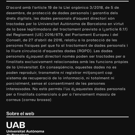
o
D'acord amb l'article 19 de la Llei orgànica 3/2018, de 5 de
n
desembre, de protecció de dades personals i garantia dels
t
drets digitals, les dades personals d'aquest directori són
tractades per la Universitat Autònoma de Barcelona en virtut
a
de la base legitimadora del tractament prevista a l¿article 6.1.f)
c
del Reglament (UE) 2016/679, del Parlament Europeu i del
t
Consell, de 27 d'abril de 2016, relatiu a la protecció de les
e
persones físiques pel que fa al tractament de dades personals i
la lliure circulació d'aquestes dades (RGPD). Les dades
i
personals d¿aquest directori només poden ser tractades per a
i
finalitats exclusivament relacionades amb les funcions pròpies
n
de la Universitat. En conseqüència, aquestes dades no es
poden reproduir, transmetre ni registrar mitjançant cap
f
sistema de recuperació de la informació, ni totalment ni
o
parcialment, sense el consentiment de les persones
r
interessades. No està permès l'ús d¿aquestes dades personals
m
per a finalitats comercials o per a l'enviament massiu de
correus (correu brossa)
a
c
Sobre el web
i
ó
U
l
n
i