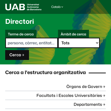
Català
I
d
i
Directori
o
m
C
a
Terme de cerca
Àmbit de cerca
s
e
e
r
l
c
e
a
c
Cerca
c
i
o
n
Cerca a l'estructura organitzativa
a
t
:
Òrgans de Govern
Facultats i Escoles Universitàries
Departaments