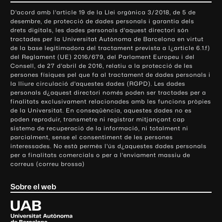
o
D'acord amb l'article 19 de la Llei orgànica 3/2018, de 5 de
n
desembre, de protecció de dades personals i garantia dels
t
drets digitals, les dades personals d'aquest directori són
tractades per la Universitat Autònoma de Barcelona en virtut
a
de la base legitimadora del tractament prevista a l¿article 6.1.f)
c
del Reglament (UE) 2016/679, del Parlament Europeu i del
t
Consell, de 27 d'abril de 2016, relatiu a la protecció de les
e
persones físiques pel que fa al tractament de dades personals i
la lliure circulació d'aquestes dades (RGPD). Les dades
i
personals d¿aquest directori només poden ser tractades per a
i
finalitats exclusivament relacionades amb les funcions pròpies
n
de la Universitat. En conseqüència, aquestes dades no es
poden reproduir, transmetre ni registrar mitjançant cap
f
sistema de recuperació de la informació, ni totalment ni
o
parcialment, sense el consentiment de les persones
r
interessades. No està permès l'ús d¿aquestes dades personals
m
per a finalitats comercials o per a l'enviament massiu de
correus (correu brossa)
a
c
Sobre el web
i
ó
U
l
n
i