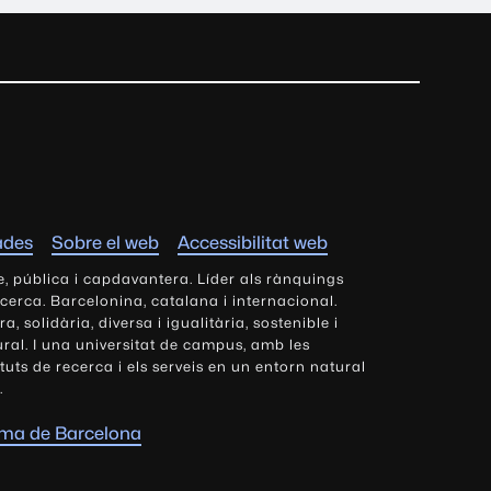
ades
Sobre el web
Accessibilitat web
e, pública i capdavantera. Líder als rànquings
ecerca. Barcelonina, catalana i internacional.
 solidària, diversa i igualitària, sostenible i
tural. I una universitat de campus, amb les
tituts de recerca i els serveis en un entorn natural
.
oma de Barcelona