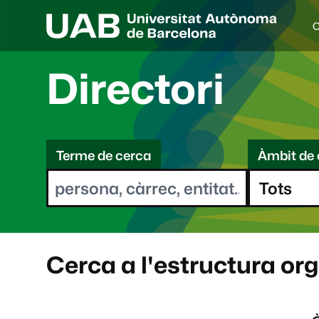
C
I
d
i
Directori
o
a
s
C
e
l
Terme de cerca
Àmbit de 
e
e
c
r
c
i
c
o
a
n
a
Cerca a l'estructura or
t
: