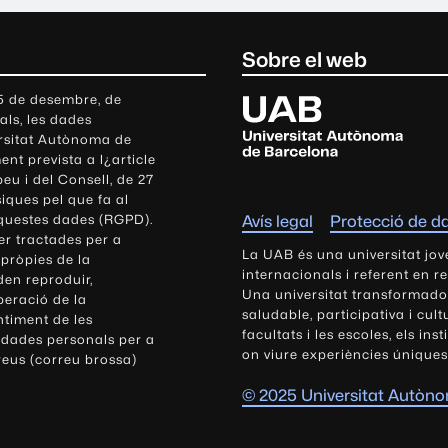
Sobre el web
U
 5 de desembre, de
als, les dades
n
ersitat Autònoma de
i
nt prevista a l¿article
v
eu i del Consell, de 27
e
siques pel que fa al
r
aquestes dades (RGPD).
Avís legal
Protecció de d
s
r tractades per a
i
La UAB és una universitat jov
 pròpies de la
t
internacionals i referent en r
den reproduir,
Una universitat transformadora,
a
peració de la
saludable, participativa i cul
t
ntiment de les
facultats i les escoles, els ins
 dades personals per a
A
on viure experiències úniques
reus (correu brossa)
u
t
© 2025 Universitat Autòn
ò
n