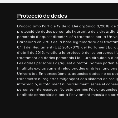
C
Protecció de dades
o
D'acord amb l'article 19 de la Llei orgànica 3/2018, de
protecció de dades personals i garantia dels drets digit
n
personals d'aquest directori són tractades per la Univ
Barcelona en virtut de la base legitimadora del tractame
t
6.1.f) del Reglament (UE) 2016/679, del Parlament Europ
d'abril de 2016, relatiu a la protecció de les persones fí
a
tractament de dades personals i la lliure circulació d'
Les dades personals d¿aquest directori només poden se
c
finalitats exclusivament relacionades amb les funcions
Universitat. En conseqüència, aquestes dades no es po
t
transmetre ni registrar mitjançant cap sistema de recu
e
informació, ni totalment ni parcialment, sense el conse
persones interessades. No està permès l'ús d¿aquestes
i
finalitats comercials o per a l'enviament massiu de cor
i
n