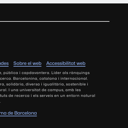
ades
Sobre el web
Accessibilitat web
e, pública i capdavantera. Líder als rànquings
ecerca. Barcelonina, catalana i internacional.
 solidària, diversa i igualitària, sostenible i
tural. I una universitat de campus, amb les
tituts de recerca i els serveis en un entorn natural
.
oma de Barcelona