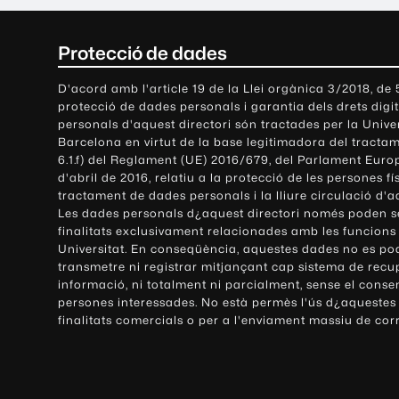
C
Protecció de dades
o
D'acord amb l'article 19 de la Llei orgànica 3/2018, de
protecció de dades personals i garantia dels drets digit
n
personals d'aquest directori són tractades per la Univ
Barcelona en virtut de la base legitimadora del tractame
t
6.1.f) del Reglament (UE) 2016/679, del Parlament Europ
d'abril de 2016, relatiu a la protecció de les persones fí
a
tractament de dades personals i la lliure circulació d'
Les dades personals d¿aquest directori només poden se
c
finalitats exclusivament relacionades amb les funcions
Universitat. En conseqüència, aquestes dades no es po
t
transmetre ni registrar mitjançant cap sistema de recu
e
informació, ni totalment ni parcialment, sense el conse
persones interessades. No està permès l'ús d¿aquestes
i
finalitats comercials o per a l'enviament massiu de cor
i
n