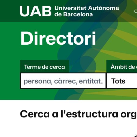
C
I
d
i
Directori
o
a
s
C
e
l
Terme de cerca
Àmbit de 
e
e
c
r
c
i
c
o
a
n
a
Cerca a l'estructura or
t
: