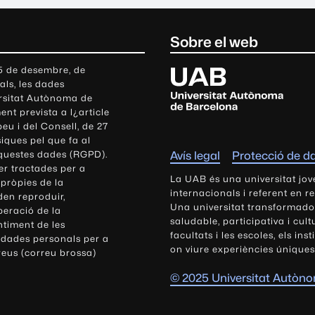
Sobre el web
U
 5 de desembre, de
als, les dades
n
ersitat Autònoma de
i
nt prevista a l¿article
v
eu i del Consell, de 27
e
siques pel que fa al
r
aquestes dades (RGPD).
Avís legal
Protecció de d
s
r tractades per a
i
La UAB és una universitat jov
 pròpies de la
t
internacionals i referent en r
den reproduir,
Una universitat transformadora,
a
peració de la
saludable, participativa i cul
t
ntiment de les
facultats i les escoles, els ins
 dades personals per a
A
on viure experiències úniques
reus (correu brossa)
u
t
© 2025 Universitat Autòn
ò
n