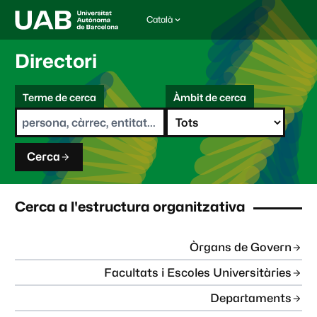
Català
I
d
i
Directori
o
m
C
a
Terme de cerca
Àmbit de cerca
s
e
e
r
l
c
e
a
c
Cerca
c
i
o
n
Cerca a l'estructura organitzativa
a
t
:
Òrgans de Govern
Facultats i Escoles Universitàries
Departaments