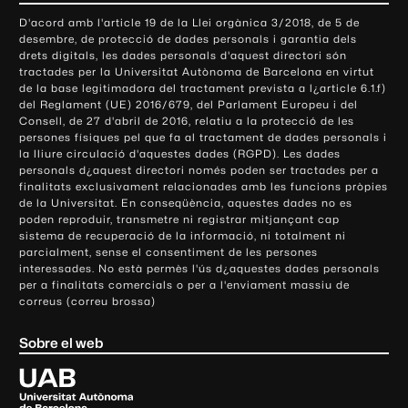
o
D'acord amb l'article 19 de la Llei orgànica 3/2018, de 5 de
n
desembre, de protecció de dades personals i garantia dels
t
drets digitals, les dades personals d'aquest directori són
tractades per la Universitat Autònoma de Barcelona en virtut
a
de la base legitimadora del tractament prevista a l¿article 6.1.f)
c
del Reglament (UE) 2016/679, del Parlament Europeu i del
t
Consell, de 27 d'abril de 2016, relatiu a la protecció de les
e
persones físiques pel que fa al tractament de dades personals i
la lliure circulació d'aquestes dades (RGPD). Les dades
i
personals d¿aquest directori només poden ser tractades per a
i
finalitats exclusivament relacionades amb les funcions pròpies
n
de la Universitat. En conseqüència, aquestes dades no es
poden reproduir, transmetre ni registrar mitjançant cap
f
sistema de recuperació de la informació, ni totalment ni
o
parcialment, sense el consentiment de les persones
r
interessades. No està permès l'ús d¿aquestes dades personals
m
per a finalitats comercials o per a l'enviament massiu de
correus (correu brossa)
a
c
Sobre el web
i
ó
U
l
n
i