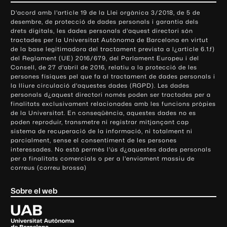
o
D'acord amb l'article 19 de la Llei orgànica 3/2018, de 5 de
n
desembre, de protecció de dades personals i garantia dels
t
drets digitals, les dades personals d'aquest directori són
tractades per la Universitat Autònoma de Barcelona en virtut
a
de la base legitimadora del tractament prevista a l¿article 6.1.f)
c
del Reglament (UE) 2016/679, del Parlament Europeu i del
t
Consell, de 27 d'abril de 2016, relatiu a la protecció de les
e
persones físiques pel que fa al tractament de dades personals i
la lliure circulació d'aquestes dades (RGPD). Les dades
i
personals d¿aquest directori només poden ser tractades per a
i
finalitats exclusivament relacionades amb les funcions pròpies
n
de la Universitat. En conseqüència, aquestes dades no es
poden reproduir, transmetre ni registrar mitjançant cap
f
sistema de recuperació de la informació, ni totalment ni
o
parcialment, sense el consentiment de les persones
r
interessades. No està permès l'ús d¿aquestes dades personals
m
per a finalitats comercials o per a l'enviament massiu de
correus (correu brossa)
a
c
Sobre el web
i
ó
U
l
n
i