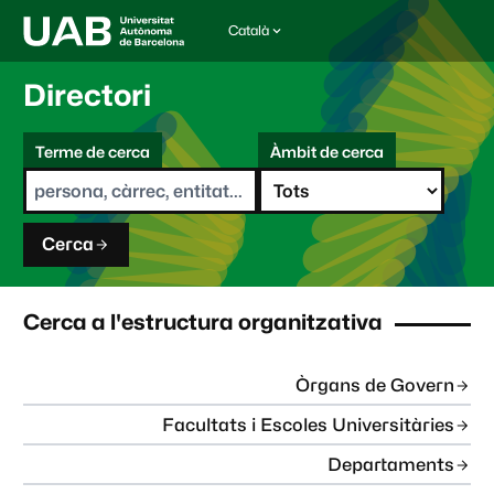
Català
I
d
i
Directori
o
m
C
a
Terme de cerca
Àmbit de cerca
s
e
e
r
l
c
e
a
c
Cerca
c
i
o
n
Cerca a l'estructura organitzativa
a
t
:
Òrgans de Govern
Facultats i Escoles Universitàries
Departaments