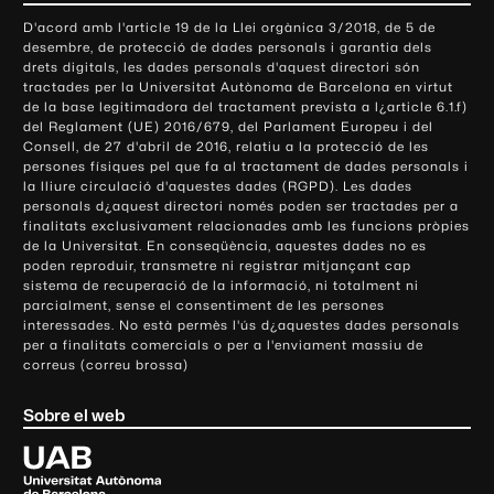
o
D'acord amb l'article 19 de la Llei orgànica 3/2018, de 5 de
n
desembre, de protecció de dades personals i garantia dels
t
drets digitals, les dades personals d'aquest directori són
tractades per la Universitat Autònoma de Barcelona en virtut
a
de la base legitimadora del tractament prevista a l¿article 6.1.f)
c
del Reglament (UE) 2016/679, del Parlament Europeu i del
t
Consell, de 27 d'abril de 2016, relatiu a la protecció de les
e
persones físiques pel que fa al tractament de dades personals i
la lliure circulació d'aquestes dades (RGPD). Les dades
i
personals d¿aquest directori només poden ser tractades per a
i
finalitats exclusivament relacionades amb les funcions pròpies
n
de la Universitat. En conseqüència, aquestes dades no es
poden reproduir, transmetre ni registrar mitjançant cap
f
sistema de recuperació de la informació, ni totalment ni
o
parcialment, sense el consentiment de les persones
r
interessades. No està permès l'ús d¿aquestes dades personals
m
per a finalitats comercials o per a l'enviament massiu de
correus (correu brossa)
a
c
Sobre el web
i
ó
U
l
n
i