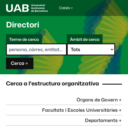
Català
I
d
i
Directori
o
m
C
a
Terme de cerca
Àmbit de cerca
s
e
e
r
l
c
e
a
c
Cerca
c
i
o
n
Cerca a l'estructura organitzativa
a
t
:
Òrgans de Govern
Facultats i Escoles Universitàries
Departaments