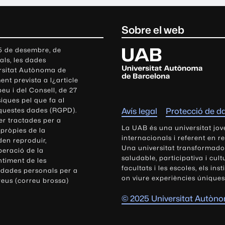
Sobre el web
U
 5 de desembre, de
als, les dades
n
ersitat Autònoma de
i
nt prevista a l¿article
v
eu i del Consell, de 27
e
siques pel que fa al
r
aquestes dades (RGPD).
Avís legal
Protecció de d
s
r tractades per a
i
La UAB és una universitat jov
 pròpies de la
t
internacionals i referent en r
den reproduir,
Una universitat transformadora,
a
peració de la
saludable, participativa i cul
t
ntiment de les
facultats i les escoles, els ins
 dades personals per a
A
on viure experiències úniques
reus (correu brossa)
u
t
© 2025 Universitat Autòn
ò
n