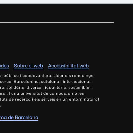
ades
Sobre el web
Accessibilitat web
e, pública i capdavantera. Líder als rànquings
ecerca. Barcelonina, catalana i internacional.
 solidària, diversa i igualitària, sostenible i
tural. I una universitat de campus, amb les
tituts de recerca i els serveis en un entorn natural
.
oma de Barcelona