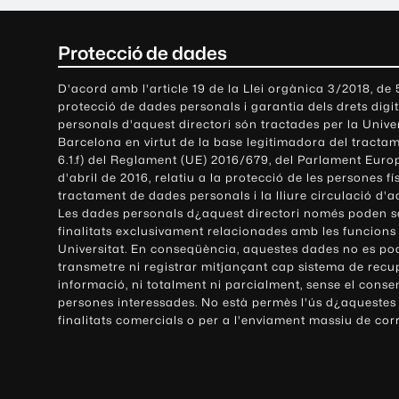
C
Protecció de dades
o
D'acord amb l'article 19 de la Llei orgànica 3/2018, de
protecció de dades personals i garantia dels drets digit
n
personals d'aquest directori són tractades per la Univ
Barcelona en virtut de la base legitimadora del tractame
t
6.1.f) del Reglament (UE) 2016/679, del Parlament Europ
d'abril de 2016, relatiu a la protecció de les persones fí
a
tractament de dades personals i la lliure circulació d'
Les dades personals d¿aquest directori només poden se
c
finalitats exclusivament relacionades amb les funcions
Universitat. En conseqüència, aquestes dades no es po
t
transmetre ni registrar mitjançant cap sistema de recu
e
informació, ni totalment ni parcialment, sense el conse
persones interessades. No està permès l'ús d¿aquestes
i
finalitats comercials o per a l'enviament massiu de cor
i
n