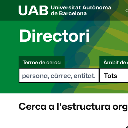
C
I
d
i
Directori
o
a
s
C
e
l
Terme de cerca
Àmbit de 
e
e
c
r
c
i
c
o
a
n
a
Cerca a l'estructura or
t
: