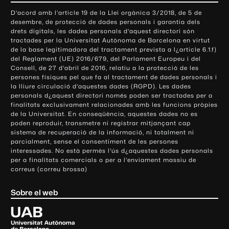
o
D'acord amb l'article 19 de la Llei orgànica 3/2018, de 5 de
n
desembre, de protecció de dades personals i garantia dels
t
drets digitals, les dades personals d'aquest directori són
tractades per la Universitat Autònoma de Barcelona en virtut
a
de la base legitimadora del tractament prevista a l¿article 6.1.f)
c
del Reglament (UE) 2016/679, del Parlament Europeu i del
t
Consell, de 27 d'abril de 2016, relatiu a la protecció de les
e
persones físiques pel que fa al tractament de dades personals i
la lliure circulació d'aquestes dades (RGPD). Les dades
i
personals d¿aquest directori només poden ser tractades per a
i
finalitats exclusivament relacionades amb les funcions pròpies
n
de la Universitat. En conseqüència, aquestes dades no es
poden reproduir, transmetre ni registrar mitjançant cap
f
sistema de recuperació de la informació, ni totalment ni
o
parcialment, sense el consentiment de les persones
r
interessades. No està permès l'ús d¿aquestes dades personals
m
per a finalitats comercials o per a l'enviament massiu de
correus (correu brossa)
a
c
Sobre el web
i
ó
U
l
n
i