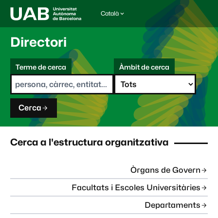
Català
I
d
i
Directori
o
m
C
a
Terme de cerca
Àmbit de cerca
s
e
e
r
l
c
e
a
c
Cerca
c
i
o
n
Cerca a l'estructura organitzativa
a
t
:
Òrgans de Govern
Facultats i Escoles Universitàries
Departaments