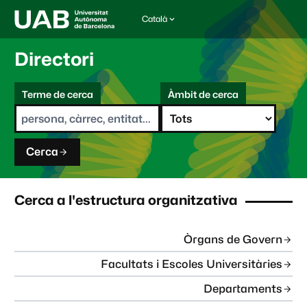
Català
I
d
i
Directori
o
m
C
a
Terme de cerca
Àmbit de cerca
s
e
e
r
l
c
e
a
c
Cerca
c
i
o
n
Cerca a l'estructura organitzativa
a
t
:
Òrgans de Govern
Facultats i Escoles Universitàries
Departaments