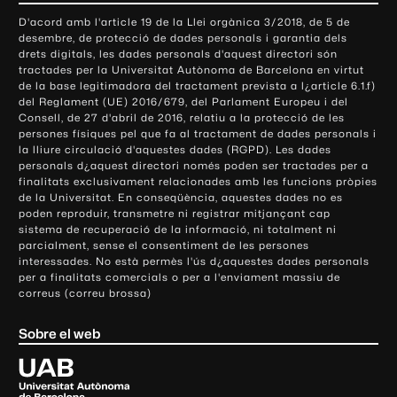
o
D'acord amb l'article 19 de la Llei orgànica 3/2018, de 5 de
n
desembre, de protecció de dades personals i garantia dels
t
drets digitals, les dades personals d'aquest directori són
tractades per la Universitat Autònoma de Barcelona en virtut
a
de la base legitimadora del tractament prevista a l¿article 6.1.f)
c
del Reglament (UE) 2016/679, del Parlament Europeu i del
t
Consell, de 27 d'abril de 2016, relatiu a la protecció de les
e
persones físiques pel que fa al tractament de dades personals i
la lliure circulació d'aquestes dades (RGPD). Les dades
i
personals d¿aquest directori només poden ser tractades per a
i
finalitats exclusivament relacionades amb les funcions pròpies
n
de la Universitat. En conseqüència, aquestes dades no es
poden reproduir, transmetre ni registrar mitjançant cap
f
sistema de recuperació de la informació, ni totalment ni
o
parcialment, sense el consentiment de les persones
r
interessades. No està permès l'ús d¿aquestes dades personals
m
per a finalitats comercials o per a l'enviament massiu de
correus (correu brossa)
a
c
Sobre el web
i
ó
U
l
n
i