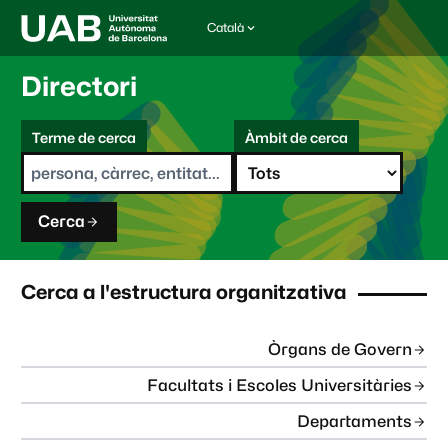
Català
I
d
i
Directori
o
m
C
a
Terme de cerca
Àmbit de cerca
s
e
e
r
l
c
e
a
c
Cerca
c
i
o
n
Cerca a l'estructura organitzativa
a
t
:
Òrgans de Govern
Facultats i Escoles Universitàries
Departaments