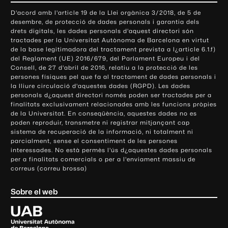
o
D'acord amb l'article 19 de la Llei orgànica 3/2018, de 5 de
n
desembre, de protecció de dades personals i garantia dels
t
drets digitals, les dades personals d'aquest directori són
tractades per la Universitat Autònoma de Barcelona en virtut
a
de la base legitimadora del tractament prevista a l¿article 6.1.f)
c
del Reglament (UE) 2016/679, del Parlament Europeu i del
t
Consell, de 27 d'abril de 2016, relatiu a la protecció de les
e
persones físiques pel que fa al tractament de dades personals i
la lliure circulació d'aquestes dades (RGPD). Les dades
i
personals d¿aquest directori només poden ser tractades per a
i
finalitats exclusivament relacionades amb les funcions pròpies
n
de la Universitat. En conseqüència, aquestes dades no es
poden reproduir, transmetre ni registrar mitjançant cap
f
sistema de recuperació de la informació, ni totalment ni
o
parcialment, sense el consentiment de les persones
r
interessades. No està permès l'ús d¿aquestes dades personals
m
per a finalitats comercials o per a l'enviament massiu de
correus (correu brossa)
a
c
Sobre el web
i
ó
U
l
n
i