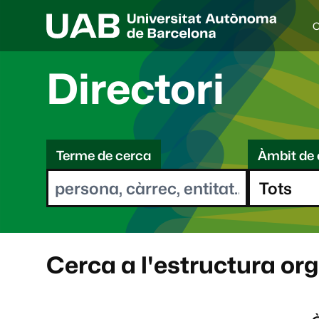
C
I
d
i
Directori
o
a
s
C
e
l
Terme de cerca
Àmbit de 
e
e
c
r
c
i
c
o
a
n
a
Cerca a l'estructura or
t
: