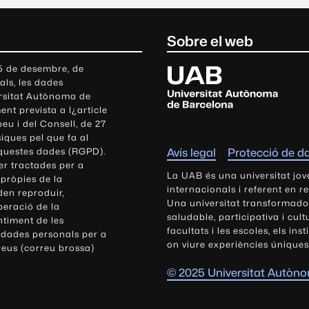
Sobre el web
U
 5 de desembre, de
als, les dades
n
ersitat Autònoma de
i
nt prevista a l¿article
v
eu i del Consell, de 27
e
siques pel que fa al
r
aquestes dades (RGPD).
Avís legal
Protecció de d
s
r tractades per a
i
La UAB és una universitat jov
 pròpies de la
t
internacionals i referent en r
den reproduir,
Una universitat transformadora,
a
peració de la
saludable, participativa i cul
t
ntiment de les
facultats i les escoles, els ins
 dades personals per a
A
on viure experiències úniques
reus (correu brossa)
u
t
© 2025 Universitat Autòn
ò
n