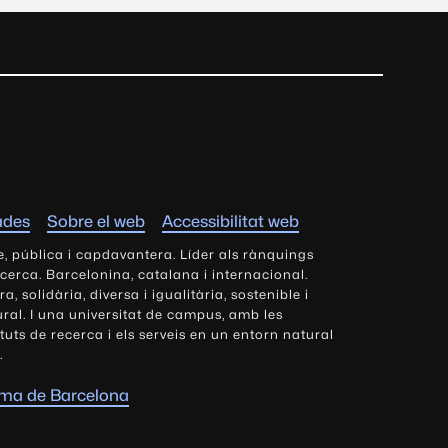
ades
Sobre el web
Accessibilitat web
e, pública i capdavantera. Líder als rànquings
ecerca. Barcelonina, catalana i internacional.
 solidària, diversa i igualitària, sostenible i
tural. I una universitat de campus, amb les
tituts de recerca i els serveis en un entorn natural
.
oma de Barcelona