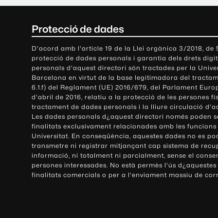
C
Protecció de dades
o
D'acord amb l'article 19 de la Llei orgànica 3/2018, de
protecció de dades personals i garantia dels drets digit
n
personals d'aquest directori són tractades per la Univ
Barcelona en virtut de la base legitimadora del tractame
t
6.1.f) del Reglament (UE) 2016/679, del Parlament Europ
d'abril de 2016, relatiu a la protecció de les persones fí
a
tractament de dades personals i la lliure circulació d'
Les dades personals d¿aquest directori només poden se
c
finalitats exclusivament relacionades amb les funcions
Universitat. En conseqüència, aquestes dades no es po
t
transmetre ni registrar mitjançant cap sistema de recu
e
informació, ni totalment ni parcialment, sense el conse
persones interessades. No està permès l'ús d¿aquestes
i
finalitats comercials o per a l'enviament massiu de cor
i
n