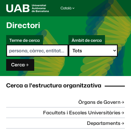
Català
I
d
i
Directori
o
m
C
a
Terme de cerca
Àmbit de cerca
s
e
e
r
l
c
e
a
c
Cerca
c
i
o
n
Cerca a l'estructura organitzativa
a
t
:
Òrgans de Govern
Facultats i Escoles Universitàries
Departaments