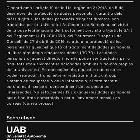
o
D'acord amb l'article 19 de la Llei orgànica 3/2018, de 5 de
n
desembre, de protecció de dades personals i garantia dels
t
drets digitals, les dades personals d'aquest directori són
tractades per la Universitat Autònoma de Barcelona en virtut
a
de la base legitimadora del tractament prevista a l¿article 6.1.f)
c
del Reglament (UE) 2016/679, del Parlament Europeu i del
t
Consell, de 27 d'abril de 2016, relatiu a la protecció de les
e
persones físiques pel que fa al tractament de dades personals i
la lliure circulació d'aquestes dades (RGPD). Les dades
i
personals d¿aquest directori només poden ser tractades per a
i
finalitats exclusivament relacionades amb les funcions pròpies
n
de la Universitat. En conseqüència, aquestes dades no es
poden reproduir, transmetre ni registrar mitjançant cap
f
sistema de recuperació de la informació, ni totalment ni
o
parcialment, sense el consentiment de les persones
r
interessades. No està permès l'ús d¿aquestes dades personals
m
per a finalitats comercials o per a l'enviament massiu de
correus (correu brossa)
a
c
Sobre el web
i
ó
U
l
n
i