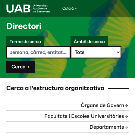
Català
I
d
i
Directori
o
m
C
a
Terme de cerca
Àmbit de cerca
s
e
e
r
l
c
e
a
c
Cerca
c
i
o
n
Cerca a l'estructura organitzativa
a
t
:
Òrgans de Govern
Facultats i Escoles Universitàries
Departaments