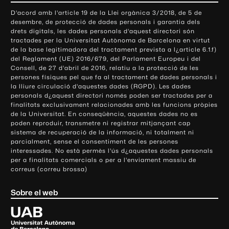
o
D'acord amb l'article 19 de la Llei orgànica 3/2018, de 5 de
n
desembre, de protecció de dades personals i garantia dels
t
drets digitals, les dades personals d'aquest directori són
tractades per la Universitat Autònoma de Barcelona en virtut
a
de la base legitimadora del tractament prevista a l¿article 6.1.f)
c
del Reglament (UE) 2016/679, del Parlament Europeu i del
t
Consell, de 27 d'abril de 2016, relatiu a la protecció de les
e
persones físiques pel que fa al tractament de dades personals i
la lliure circulació d'aquestes dades (RGPD). Les dades
i
personals d¿aquest directori només poden ser tractades per a
i
finalitats exclusivament relacionades amb les funcions pròpies
n
de la Universitat. En conseqüència, aquestes dades no es
poden reproduir, transmetre ni registrar mitjançant cap
f
sistema de recuperació de la informació, ni totalment ni
o
parcialment, sense el consentiment de les persones
r
interessades. No està permès l'ús d¿aquestes dades personals
m
per a finalitats comercials o per a l'enviament massiu de
correus (correu brossa)
a
c
Sobre el web
i
ó
U
l
n
i