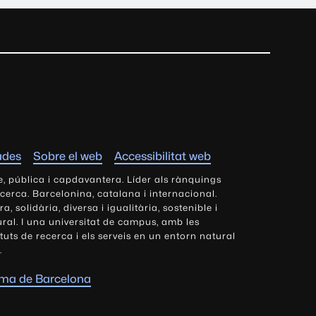
ades
Sobre el web
Accessibilitat web
e, pública i capdavantera. Líder als rànquings
ecerca. Barcelonina, catalana i internacional.
 solidària, diversa i igualitària, sostenible i
tural. I una universitat de campus, amb les
tituts de recerca i els serveis en un entorn natural
.
oma de Barcelona