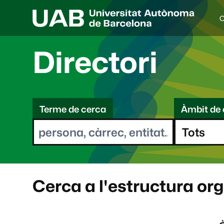
C
I
d
i
Directori
o
a
s
C
e
l
Terme de cerca
Àmbit de 
e
e
c
r
c
i
c
o
a
n
a
Cerca a l'estructura or
t
: