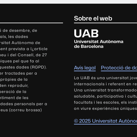
Sobre el web
U
 5 de desembre, de
als, les dades
n
ersitat Autònoma de
i
nt prevista a l¿article
v
eu i del Consell, de 27
e
siques pel que fa al
r
aquestes dades (RGPD).
Avís legal
Protecció de d
s
r tractades per a
i
La UAB és una universitat jov
 pròpies de la
t
internacionals i referent en r
den reproduir,
Una universitat transformadora,
a
peració de la
saludable, participativa i cul
t
ntiment de les
facultats i les escoles, els ins
 dades personals per a
A
on viure experiències úniques
reus (correu brossa)
u
t
© 2025 Universitat Autòn
ò
n