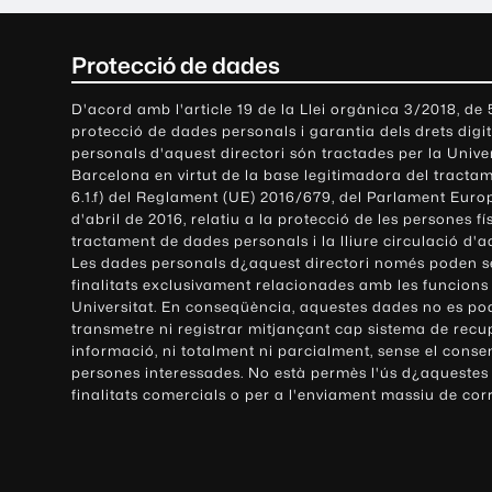
C
Protecció de dades
o
D'acord amb l'article 19 de la Llei orgànica 3/2018, de
protecció de dades personals i garantia dels drets digit
n
personals d'aquest directori són tractades per la Univ
Barcelona en virtut de la base legitimadora del tractame
t
6.1.f) del Reglament (UE) 2016/679, del Parlament Europ
d'abril de 2016, relatiu a la protecció de les persones fí
a
tractament de dades personals i la lliure circulació d'
Les dades personals d¿aquest directori només poden se
c
finalitats exclusivament relacionades amb les funcions
Universitat. En conseqüència, aquestes dades no es po
t
transmetre ni registrar mitjançant cap sistema de recu
e
informació, ni totalment ni parcialment, sense el conse
persones interessades. No està permès l'ús d¿aquestes
i
finalitats comercials o per a l'enviament massiu de cor
i
n