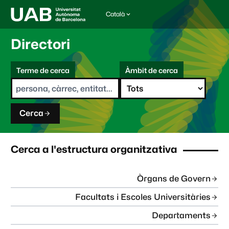
Català
I
d
i
Directori
o
m
C
a
Terme de cerca
Àmbit de cerca
s
e
e
r
l
c
e
a
c
Cerca
c
i
o
n
Cerca a l'estructura organitzativa
a
t
:
Òrgans de Govern
Facultats i Escoles Universitàries
Departaments