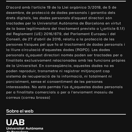
o
D'acord amb l'article 19 de la Llei orgànica 3/2018, de 5 de
n
desembre, de protecció de dades personals i garantia dels
t
drets digitals, les dades personals d'aquest directori són
tractades per la Universitat Autònoma de Barcelona en virtut
a
de la base legitimadora del tractament prevista a l¿article 6.1.f)
c
del Reglament (UE) 2016/679, del Parlament Europeu i del
t
Consell, de 27 d'abril de 2016, relatiu a la protecció de les
e
persones físiques pel que fa al tractament de dades personals i
la lliure circulació d'aquestes dades (RGPD). Les dades
i
personals d¿aquest directori només poden ser tractades per a
i
finalitats exclusivament relacionades amb les funcions pròpies
n
de la Universitat. En conseqüència, aquestes dades no es
poden reproduir, transmetre ni registrar mitjançant cap
f
sistema de recuperació de la informació, ni totalment ni
o
parcialment, sense el consentiment de les persones
r
interessades. No està permès l'ús d¿aquestes dades personals
m
per a finalitats comercials o per a l'enviament massiu de
correus (correu brossa)
a
c
Sobre el web
i
ó
U
l
n
i