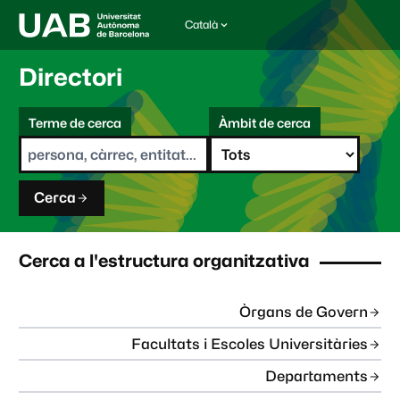
Català
I
d
i
Directori
o
m
C
a
Terme de cerca
Àmbit de cerca
s
e
e
r
l
c
e
a
c
Cerca
c
i
o
n
Cerca a l'estructura organitzativa
a
t
:
Òrgans de Govern
Facultats i Escoles Universitàries
Departaments