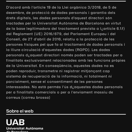
o
D'acord amb l'article 19 de la Llei orgànica 3/2018, de 5 de
n
desembre, de protecció de dades personals i garantia dels
t
drets digitals, les dades personals d'aquest directori són
tractades per la Universitat Autònoma de Barcelona en virtut
a
de la base legitimadora del tractament prevista a l¿article 6.1.f)
c
del Reglament (UE) 2016/679, del Parlament Europeu i del
t
Consell, de 27 d'abril de 2016, relatiu a la protecció de les
e
persones físiques pel que fa al tractament de dades personals i
la lliure circulació d'aquestes dades (RGPD). Les dades
i
personals d¿aquest directori només poden ser tractades per a
i
finalitats exclusivament relacionades amb les funcions pròpies
n
de la Universitat. En conseqüència, aquestes dades no es
poden reproduir, transmetre ni registrar mitjançant cap
f
sistema de recuperació de la informació, ni totalment ni
o
parcialment, sense el consentiment de les persones
r
interessades. No està permès l'ús d¿aquestes dades personals
m
per a finalitats comercials o per a l'enviament massiu de
correus (correu brossa)
a
c
Sobre el web
i
ó
U
l
n
i