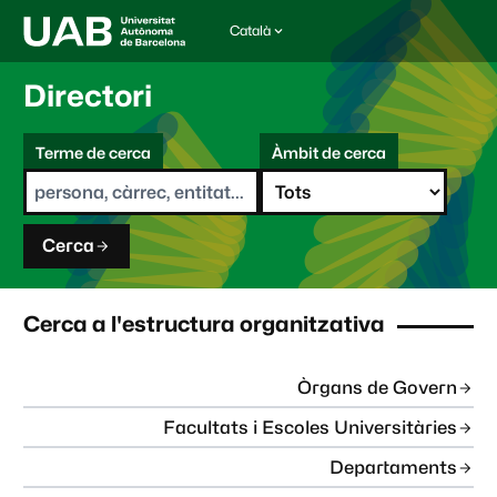
Català
I
d
i
Directori
o
m
C
a
Terme de cerca
Àmbit de cerca
s
e
e
r
l
c
e
a
c
Cerca
c
i
o
n
Cerca a l'estructura organitzativa
a
t
:
Òrgans de Govern
Facultats i Escoles Universitàries
Departaments