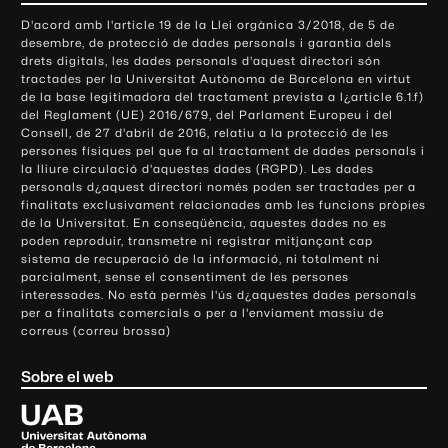
o
D'acord amb l'article 19 de la Llei orgànica 3/2018, de 5 de
n
desembre, de protecció de dades personals i garantia dels
t
drets digitals, les dades personals d'aquest directori són
tractades per la Universitat Autònoma de Barcelona en virtut
a
de la base legitimadora del tractament prevista a l¿article 6.1.f)
c
del Reglament (UE) 2016/679, del Parlament Europeu i del
t
Consell, de 27 d'abril de 2016, relatiu a la protecció de les
e
persones físiques pel que fa al tractament de dades personals i
la lliure circulació d'aquestes dades (RGPD). Les dades
i
personals d¿aquest directori només poden ser tractades per a
i
finalitats exclusivament relacionades amb les funcions pròpies
n
de la Universitat. En conseqüència, aquestes dades no es
poden reproduir, transmetre ni registrar mitjançant cap
f
sistema de recuperació de la informació, ni totalment ni
o
parcialment, sense el consentiment de les persones
r
interessades. No està permès l'ús d¿aquestes dades personals
m
per a finalitats comercials o per a l'enviament massiu de
correus (correu brossa)
a
c
Sobre el web
i
ó
U
l
n
i