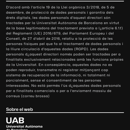
o
D'acord amb l'article 19 de la Llei orgànica 3/2018, de 5 de
n
desembre, de protecció de dades personals i garantia dels
t
drets digitals, les dades personals d'aquest directori són
tractades per la Universitat Autònoma de Barcelona en virtut
a
de la base legitimadora del tractament prevista a l¿article 6.1.f)
c
del Reglament (UE) 2016/679, del Parlament Europeu i del
t
Consell, de 27 d'abril de 2016, relatiu a la protecció de les
e
persones físiques pel que fa al tractament de dades personals i
la lliure circulació d'aquestes dades (RGPD). Les dades
i
personals d¿aquest directori només poden ser tractades per a
i
finalitats exclusivament relacionades amb les funcions pròpies
n
de la Universitat. En conseqüència, aquestes dades no es
poden reproduir, transmetre ni registrar mitjançant cap
f
sistema de recuperació de la informació, ni totalment ni
o
parcialment, sense el consentiment de les persones
r
interessades. No està permès l'ús d¿aquestes dades personals
m
per a finalitats comercials o per a l'enviament massiu de
correus (correu brossa)
a
c
Sobre el web
i
ó
U
l
n
i