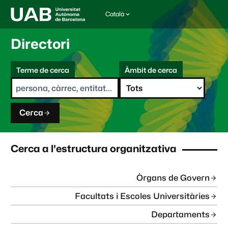
Català
I
d
i
Directori
o
m
C
a
Terme de cerca
Àmbit de cerca
s
e
e
r
l
c
e
a
c
Cerca
c
i
o
n
Cerca a l'estructura organitzativa
a
t
:
Òrgans de Govern
Facultats i Escoles Universitàries
Departaments