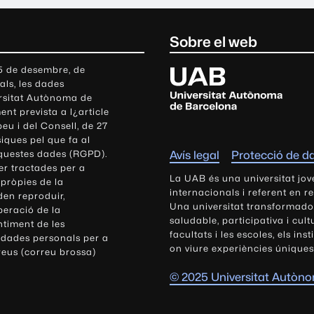
Sobre el web
U
 5 de desembre, de
als, les dades
n
ersitat Autònoma de
i
nt prevista a l¿article
v
eu i del Consell, de 27
e
siques pel que fa al
r
aquestes dades (RGPD).
Avís legal
Protecció de d
s
r tractades per a
i
La UAB és una universitat jov
 pròpies de la
t
internacionals i referent en r
den reproduir,
Una universitat transformadora,
a
peració de la
saludable, participativa i cul
t
ntiment de les
facultats i les escoles, els ins
 dades personals per a
A
on viure experiències úniques
reus (correu brossa)
u
t
© 2025 Universitat Autòn
ò
n