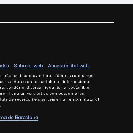
ades
Sobre el web
Accessibilitat web
e, pública i capdavantera. Líder als rànquings
ecerca. Barcelonina, catalana i internacional.
 solidària, diversa i igualitària, sostenible i
tural. I una universitat de campus, amb les
tituts de recerca i els serveis en un entorn natural
.
oma de Barcelona