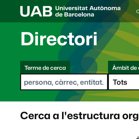
C
I
d
i
Directori
o
a
s
C
e
l
Terme de cerca
Àmbit de 
e
e
c
r
c
i
c
o
a
n
a
Cerca a l'estructura or
t
: