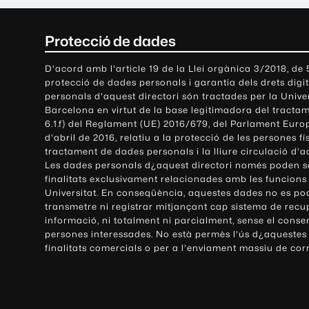
C
Protecció de dades
o
D'acord amb l'article 19 de la Llei orgànica 3/2018, de
protecció de dades personals i garantia dels drets digit
n
personals d'aquest directori són tractades per la Univ
Barcelona en virtut de la base legitimadora del tractame
t
6.1.f) del Reglament (UE) 2016/679, del Parlament Europ
d'abril de 2016, relatiu a la protecció de les persones fí
a
tractament de dades personals i la lliure circulació d'
Les dades personals d¿aquest directori només poden se
c
finalitats exclusivament relacionades amb les funcions
Universitat. En conseqüència, aquestes dades no es po
t
transmetre ni registrar mitjançant cap sistema de recu
e
informació, ni totalment ni parcialment, sense el conse
persones interessades. No està permès l'ús d¿aquestes
i
finalitats comercials o per a l'enviament massiu de cor
i
n