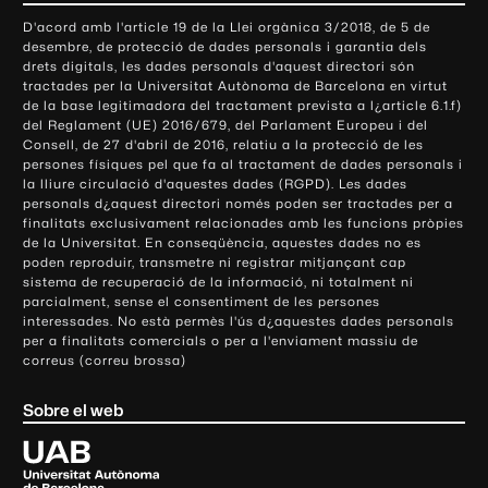
o
D'acord amb l'article 19 de la Llei orgànica 3/2018, de 5 de
n
desembre, de protecció de dades personals i garantia dels
t
drets digitals, les dades personals d'aquest directori són
tractades per la Universitat Autònoma de Barcelona en virtut
a
de la base legitimadora del tractament prevista a l¿article 6.1.f)
c
del Reglament (UE) 2016/679, del Parlament Europeu i del
t
Consell, de 27 d'abril de 2016, relatiu a la protecció de les
e
persones físiques pel que fa al tractament de dades personals i
la lliure circulació d'aquestes dades (RGPD). Les dades
i
personals d¿aquest directori només poden ser tractades per a
i
finalitats exclusivament relacionades amb les funcions pròpies
n
de la Universitat. En conseqüència, aquestes dades no es
poden reproduir, transmetre ni registrar mitjançant cap
f
sistema de recuperació de la informació, ni totalment ni
o
parcialment, sense el consentiment de les persones
r
interessades. No està permès l'ús d¿aquestes dades personals
m
per a finalitats comercials o per a l'enviament massiu de
correus (correu brossa)
a
c
Sobre el web
i
ó
U
l
n
i