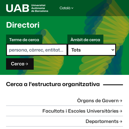
Català
I
d
i
Directori
o
m
C
a
Terme de cerca
Àmbit de cerca
s
e
e
r
l
c
e
a
c
Cerca
c
i
o
n
Cerca a l'estructura organitzativa
a
t
:
Òrgans de Govern
Facultats i Escoles Universitàries
Departaments